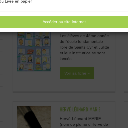
du Livre en papier
Accéder au site Internet
BIBLIOTHÈQUE DE SENEFFE
Les élèves de 4ème année
de l'école fondamentale
libre de Saints Cyr et Julitte
et leur institutrice se sont
lancés...
Voir sa fiche »
HERVÉ-LÉONARD MARIE
Hervé-Léonard MARIE
(nom de plume d'Hervé de