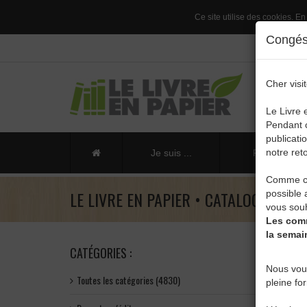
Ce site utilise des cookies. En
Congés 
Cher visit
Le Livre 
Pendant c
publicati
notre reto
Je suis ...
Publier un li
Comme ch
LE LIVRE EN PAPIER • CATALOGUE
possible 
vous souh
Les comm
la semai
CATÉGORIES :
Nous vou
Toutes les catégories (4830)
pleine fo