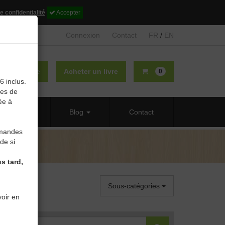
e confidentialité
Accepter
Connexion
Contact
FR
/
EN
lier un livre
Acheter un livre
0
6 inclus.
des de
ée à
 propos
Blog
Contact
mmandes
de si
s tard,
Sous-catégories
oir en