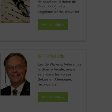
de baptême, d'Hervé de
Tonquédec), né au
vingtième siècle, chevalier...
Voir sa fiche »
ERIC DE WALLENS
Eric de Wallens, Vétéran de
la Guerre Froide, ayant
servi dans les Forces
Belges en Allemagne,
reconverti en...
Voir sa fiche »