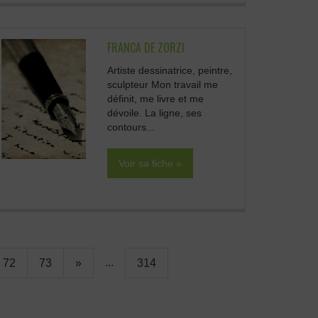
FRANCA DE ZORZI
Artiste dessinatrice, peintre,
sculpteur Mon travail me
définit, me livre et me
dévoile. La ligne, ses
contours...
Voir sa fiche »
...
72
73
»
314