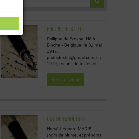
PHILIPPE DE STEXHE
Philippe de Stexhe. Né à
Binche - Belgique, le 31 mai
1947.
phdestexhe@gmail.com En
1979, recueil de textes et...
Voir sa fiche »
GUY DE TONQUÉDEC
Hervé-Léonard MARIE
(nom de plume, et prénoms