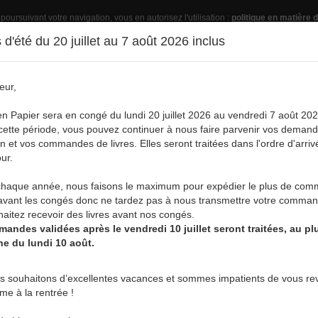
 poursuivant votre navigation, vous en autorisez l'utilisation :
politique en matière d
d'été du 20 juillet au 7 août 2026 inclus
eur,
Pub
en Papier sera en congé du lundi 20 juillet 2026 au vendredi 7 août 202
ette période, vous pouvez continuer à nous faire parvenir vos deman
on et vos commandes de livres. Elles seront traitées dans l'ordre d'arriv
ur.
vre
Acheter un livre
Services
A
aque année, nous faisons le maximum pour expédier le plus de co
avant les congés donc ne tardez pas à nous transmettre votre comman
aitez recevoir des livres avant nos congés.
andes validées après le vendredi 10 juillet seront traitées, au plu
ne du lundi 10 août.
PAR AUTEUR/ÉDITEUR :
s souhaitons d’excellentes vacances et sommes impatients de vous rev
rme à la rentrée !