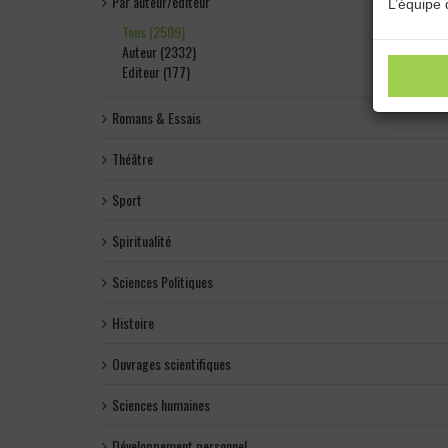
Par auteur/éditeur
L’équipe 
Tous (2509)
Auteur (2332)
Editeur (177)
Romans & Essais
Théâtre
Sport
Spiritualité
Sciences Politiques
Histoire
Ouvrages scientifiques
Sciences humaines
Développement personnel