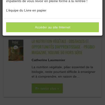
impatients de vous revoir en pleine forme à la rentrée !
Catégories :
Toutes les catégories
L’équipe du Livre en papier
OUVRAGES SCIENTIFIQUES • BIOLOGIE :
Sous-catégories
Accéder au site Internet
LA NUTRITION VÉGÉTALE : OBSTACLES ET
OPPORTUNITÉS D'APPRENTISSAGE - PROBIO
MAGAZINE, VOLUME 50 HORS SÉRIE
Catherine Laumonier
La nutrition végétale, pilier essentiel de la
biologie, reste pourtant difficile à enseigner
et à comprendre, en raison de...
En savoir plus »