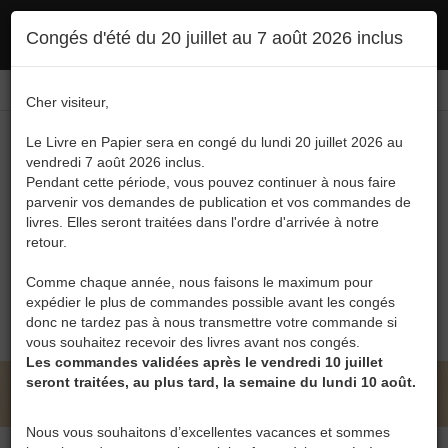
Ce site utilise des cookies. En poursuivant votre navigation, vous en autorisez
Congés d'été du 20 juillet au 7 août 2026 inclus
l'utilisation :
politique en matière de confidentialité
Accepter
Connexion
FR
/
EN
Cher visiteur,
Le Livre en Papier sera en congé du lundi 20 juillet 2026 au
vendredi 7 août 2026 inclus.
Pendant cette période, vous pouvez continuer à nous faire
parvenir vos demandes de publication et vos commandes de
livres. Elles seront traitées dans l'ordre d'arrivée à notre
Menu
retour.
Recherche
Comme chaque année, nous faisons le maximum pour
expédier le plus de commandes possible avant les congés
0
donc ne tardez pas à nous transmettre votre commande si
vous souhaitez recevoir des livres avant nos congés.
Les commandes validées après le vendredi 10 juillet
seront traitées, au plus tard, la semaine du lundi 10 août.
LE LIVRE EN PAPIER • CATALOGUE
Nous vous souhaitons d’excellentes vacances et sommes