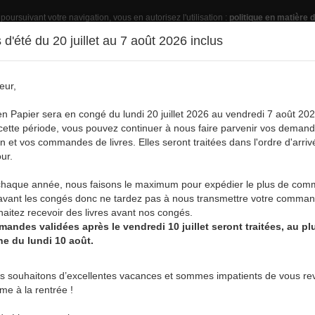
 poursuivant votre navigation, vous en autorisez l'utilisation :
politique en matière d
d'été du 20 juillet au 7 août 2026 inclus
eur,
Pub
en Papier sera en congé du lundi 20 juillet 2026 au vendredi 7 août 202
ette période, vous pouvez continuer à nous faire parvenir vos deman
on et vos commandes de livres. Elles seront traitées dans l'ordre d'arriv
ur.
vre
Acheter un livre
Services
A
aque année, nous faisons le maximum pour expédier le plus de co
E
avant les congés donc ne tardez pas à nous transmettre votre comman
aitez recevoir des livres avant nos congés.
andes validées après le vendredi 10 juillet seront traitées, au plu
ne du lundi 10 août.
VIRGINIE DELAIVE
s souhaitons d’excellentes vacances et sommes impatients de vous rev
rme à la rentrée !
Institutrice maternelle de forma
maman de 5 enfants, Virginie est 