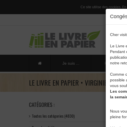
Ce site utilise des cookies. En
Congés 
Cher visit
Le Livre 
Pendant c
publicati
notre reto
Je suis ...
Publier un li
Comme ch
LE LIVRE EN PAPIER • VIRGINIE DELAIV
possible 
vous souh
Les comm
la semai
CATÉGORIES :
Nous vou
Toutes les catégories (4830)
pleine fo