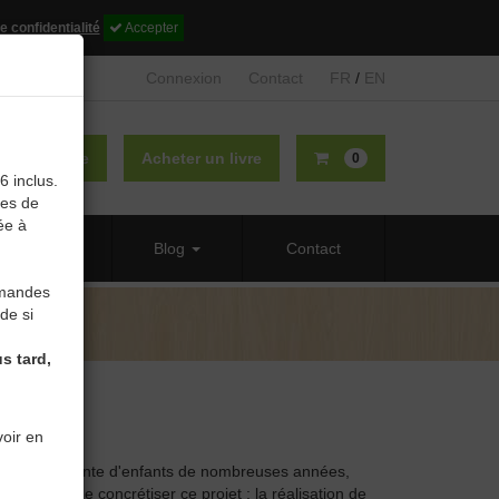
e confidentialité
Accepter
Connexion
Contact
FR
/
EN
lier un livre
Acheter un livre
0
6 inclus.
des de
ée à
 propos
Blog
Contact
mmandes
de si
s tard,
oir en
tion, accueillante d'enfants de nombreuses années,
heureuse de concrétiser ce projet : la réalisation de