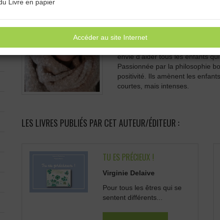
du Livre en papier
livres pour enfants.
Pourquoi des livres jeunesse? El
de toucher un enfant ou plusieurs
Ses livres sont nés de ses forma
Accéder au site Internet
nombreuses lectures et rencontr
envie d'aider tous les enfants qu
Passionnée par la philosophie bo
positivité. Ils amènent les enfants
courtes, mais intenses.
LES LIVRES PUBLIÉS PAR CET AUTEUR/ÉDITEUR :
TU ES PRÉCIEUX !
Virginie Delaive
Pour tous les êtres qui se
sentent différents...