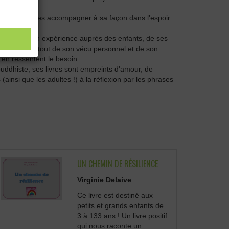
le souhaite les accompagner à sa façon dans l'espoir
 !!
tions, de son expérience auprès des enfants, de ses
es, mais surtout de son vécu personnel et de son
i en ressentent le besoin.
uddhiste, ses livres sont empreints d'amour, de
 (ainsi que les adultes !) à la réflexion par les phrases
UN CHEMIN DE RÉSILIENCE
Virginie Delaive
Ce livre est destiné aux
petits et grands enfants de
3 à 133 ans ! Un livre positif
qui nous raconte un