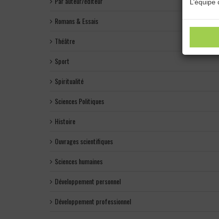
Par auteur/éditeur
L’équipe 
Romans & Essais
Théâtre
Sport
Spiritualité
Sciences Politiques
Histoire
Ouvrages scientifiques
Sciences humaines
Développement personnel
Développement professionnel