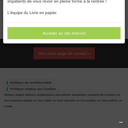
impatients de vous revoir en pleine forme à la rentrée !
Catégories :
Toutes les catégories
L’équipe du Livre en papier
Aucun résultat
Accéder au site Internet
Vers notre page de contact »
Politique de confidentialité
Politique relative aux Cookies
éditeurs belges
éditeurs indépendants
auto-édition
autoédition
comment faire publier un
livre
comment publier un livre
editer un livre
imprimer un livre
publier un livre
publier un
roman