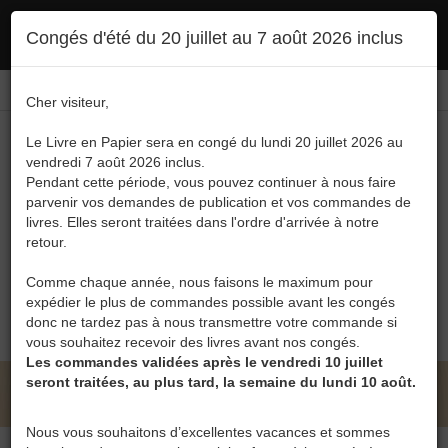
Ce site utilise des cookies. En poursuivant votre navigation, vous en autorisez
Congés d'été du 20 juillet au 7 août 2026 inclus
l'utilisation :
politique en matière de confidentialité
Accepter
Connexion
FR
/
EN
Cher visiteur,
Le Livre en Papier sera en congé du lundi 20 juillet 2026 au
vendredi 7 août 2026 inclus.
Pendant cette période, vous pouvez continuer à nous faire
parvenir vos demandes de publication et vos commandes de
livres. Elles seront traitées dans l'ordre d'arrivée à notre
Menu
retour.
Recherche
Comme chaque année, nous faisons le maximum pour
expédier le plus de commandes possible avant les congés
0
donc ne tardez pas à nous transmettre votre commande si
vous souhaitez recevoir des livres avant nos congés.
Les commandes validées après le vendredi 10 juillet
seront traitées, au plus tard, la semaine du lundi 10 août.
LE LIVRE EN PAPIER • BLOG
Nous vous souhaitons d’excellentes vacances et sommes