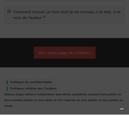
Comment trouver un livre dont je ne connais ni le titre, ni le
nom de l’auteur ?
Vers notre page de contact »
Politique de confidentialité
Politique relative aux Cookies
éditeurs belges
éditeurs indépendants
auto-édition
autoédition
comment faire publier un
livre
comment publier un livre
editer un livre
imprimer un livre
publier un livre
publier un
roman