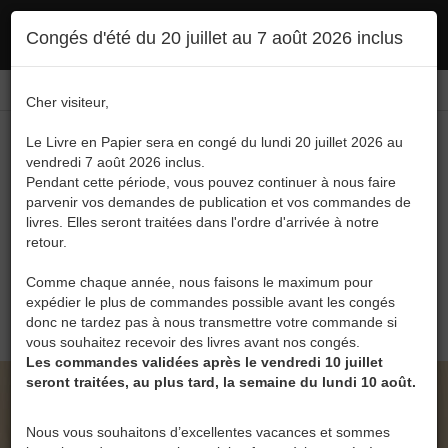
Ce site utilise des cookies. En poursuivant votre navigation, vous en autorisez
Congés d'été du 20 juillet au 7 août 2026 inclus
l'utilisation :
politique en matière de confidentialité
Accepter
Connexion
FR
/
EN
Cher visiteur,
Le Livre en Papier sera en congé du lundi 20 juillet 2026 au
vendredi 7 août 2026 inclus.
Pendant cette période, vous pouvez continuer à nous faire
parvenir vos demandes de publication et vos commandes de
livres. Elles seront traitées dans l'ordre d'arrivée à notre
Menu
retour.
Recherche
Comme chaque année, nous faisons le maximum pour
expédier le plus de commandes possible avant les congés
0
donc ne tardez pas à nous transmettre votre commande si
vous souhaitez recevoir des livres avant nos congés.
Les commandes validées après le vendredi 10 juillet
seront traitées, au plus tard, la semaine du lundi 10 août.
LE LIVRE EN PAPIER • QUESTIONS
FRÉQUEMMENT POSÉES
Nous vous souhaitons d’excellentes vacances et sommes