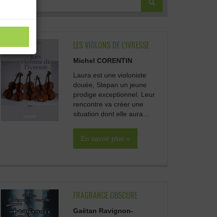
LES VIOLONS DE L'IVRESSE
Michel CORENTIN
Laura est une violoniste
douée, Stepan un jeune
prodige exceptionnel. Leur
rencontre va créer une
situation dont elle aura...
En savoir plus »
FRAGRANCE OBSCURE
Gaëtan Ravignon-