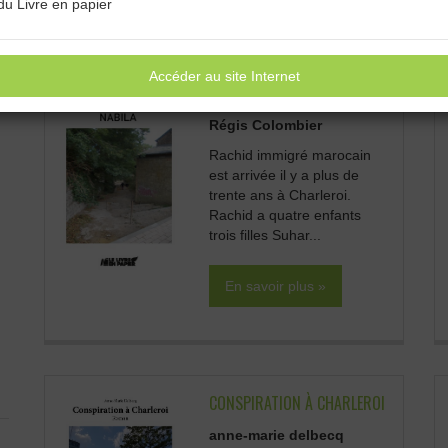
du Livre en papier
Accéder au site Internet
NABILA
Régis Colombier
Rachid immigré marocain
est arrivée il y a plus de
trente ans à Charleroi.
Rachid a quatre enfants
trois filles Suhar...
En savoir plus »
CONSPIRATION À CHARLEROI
anne-marie delbecq