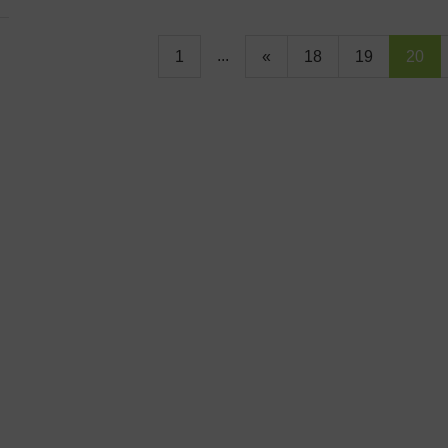
...
1
«
18
19
20