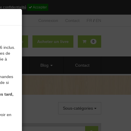
e confidentialité
Accepter
Connexion
Contact
FR
/
EN
lier un livre
Acheter un livre
0
6 inclus.
des de
ée à
 propos
Blog
Contact
mmandes
de si
s tard,
Sous-catégories
oir en