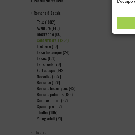
Par auteur/éditeur
L’équipe 
Romans & Essais
Tous (1882)
Aventure (143)
Biographie (80)
Contemporain (204)
Erotisme (16)
Essai historique (24)
Essais (161)
Faits réels (79)
Fantastique (142)
Nouvelles (237)
Romance (126)
Romans historiques (43)
Romans policiers (183)
Science-fiction (82)
Space opera (2)
Thriller (105)
Young adult (31)
Théâtre