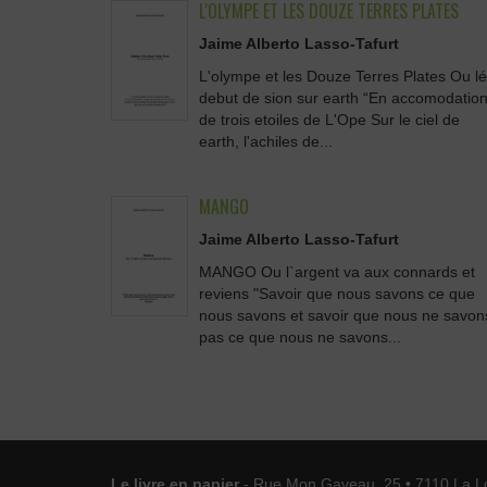
L'OLYMPE ET LES DOUZE TERRES PLATES
Jaime Alberto Lasso-Tafurt
L'olympe et les Douze Terres Plates Ou lé
debut de sion sur earth “En accomodatio
de trois etoiles de L'Ope Sur le ciel de
earth, l'achiles de...
MANGO
Jaime Alberto Lasso-Tafurt
MANGO Ou l`argent va aux connards et
reviens "Savoir que nous savons ce que
nous savons et savoir que nous ne savon
pas ce que nous ne savons...
Le livre en papier
- Rue Mon Gaveau, 25 • 7110 La L