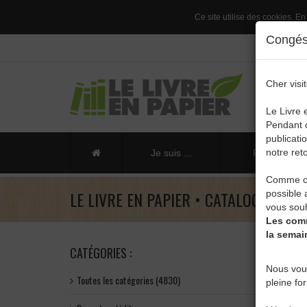
Ce site utilise des cookies. En
Congés 
Cher visit
Le Livre 
Pendant c
publicati
notre reto
Je suis ...
Publier un li
Comme ch
LE LIVRE EN PAPIER • CATALOGUE
possible 
vous souh
Les comm
la semai
CATÉGORIES :
Nous vou
Toutes les catégories (4830)
pleine fo