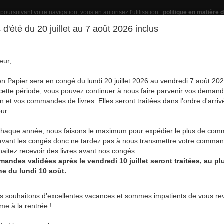
 poursuivant votre navigation, vous en autorisez l'utilisation :
politique en matière d
d'été du 20 juillet au 7 août 2026 inclus
eur,
Pub
en Papier sera en congé du lundi 20 juillet 2026 au vendredi 7 août 202
ette période, vous pouvez continuer à nous faire parvenir vos deman
on et vos commandes de livres. Elles seront traitées dans l'ordre d'arriv
ur.
vre
Acheter un livre
Services
A
aque année, nous faisons le maximum pour expédier le plus de co
avant les congés donc ne tardez pas à nous transmettre votre comman
aitez recevoir des livres avant nos congés.
andes validées après le vendredi 10 juillet seront traitées, au plu
ne du lundi 10 août.
ROMANS & ESSAIS • CONTEMPORAIN :
s souhaitons d’excellentes vacances et sommes impatients de vous rev
rme à la rentrée !