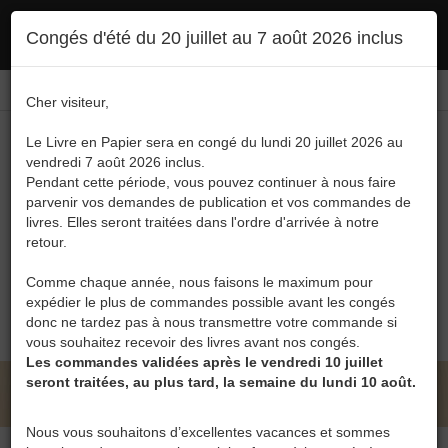
Ce site utilise des cookies. En poursuivant votre navigation, vous en autorisez
Congés d'été du 20 juillet au 7 août 2026 inclus
l'utilisation :
politique en matière de confidentialité
Accepter
Connexion
FR
/
EN
Cher visiteur,
Le Livre en Papier sera en congé du lundi 20 juillet 2026 au
vendredi 7 août 2026 inclus.
Pendant cette période, vous pouvez continuer à nous faire
parvenir vos demandes de publication et vos commandes de
livres. Elles seront traitées dans l'ordre d'arrivée à notre
Menu
retour.
Recherche
Comme chaque année, nous faisons le maximum pour
expédier le plus de commandes possible avant les congés
0
donc ne tardez pas à nous transmettre votre commande si
vous souhaitez recevoir des livres avant nos congés.
Les commandes validées après le vendredi 10 juillet
seront traitées, au plus tard, la semaine du lundi 10 août.
LE LIVRE EN PAPIER • CATALOGUE
Nous vous souhaitons d’excellentes vacances et sommes