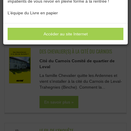
impatients de vous revoir en pleine forme à la rentrée !
Catégories :
Toutes les catégories
L’équipe du Livre en papier
ROMANS & ESSAIS :
Sous-catégories
Accéder au site Internet
DES CHEVALIER(S) À LA CITÉ DU CARNOIS
Cité du Carnois Comité de quartier de
Leval
La famille Chevalier quitte les Ardennes et
vient s'installer à la cité du Carnois de Leval-
Trahegnies (Binche). Comment la...
En savoir plus »