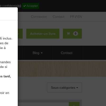
e confidentialité
Accepter
Connexion
Contact
FR
/
EN
lier un livre
Acheter un livre
0
6 inclus.
des de
ée à
 propos
Blog
Contact
mmandes
de si
s tard,
Sous-catégories
oir en