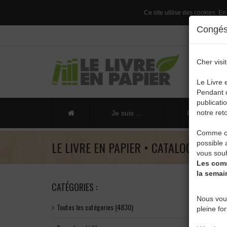
Ce site utilise des cookies. En
Congés 
Cher visit
Le Livre 
Pendant c
publicati
notre reto
Je suis ...
Publier un li
Comme ch
LE LIVRE EN PAPIER • CATALOGUE
possible 
vous souh
Les comm
la semai
CATÉGORIES :
Nous vou
Toutes les catégories (4830)
pleine fo