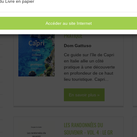
du Livre en papier
Accéder au site Internet
CAPRI GUIDE INTIME &
PRATIQUE
Dom Gattuso
Ce guide sur l’île de Capri
en Italie allie un côté
pratique à une découverte
en profondeur de ce haut
lieu touristique. Capri...
En savoir plus »
LES RANDONNÉES DU
SOUVENIR - VOL. 4 : LE GR