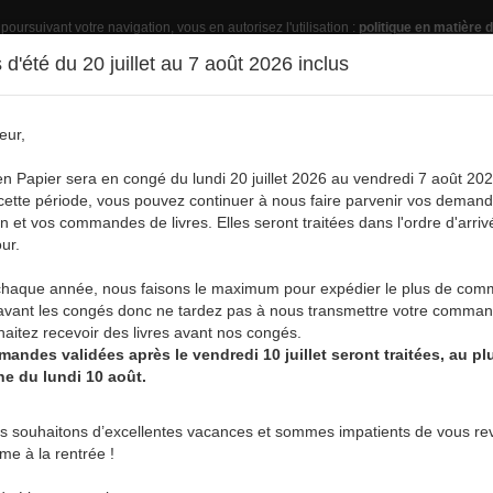
 poursuivant votre navigation, vous en autorisez l'utilisation :
politique en matière d
d'été du 20 juillet au 7 août 2026 inclus
eur,
Pub
en Papier sera en congé du lundi 20 juillet 2026 au vendredi 7 août 202
ette période, vous pouvez continuer à nous faire parvenir vos deman
on et vos commandes de livres. Elles seront traitées dans l'ordre d'arriv
ur.
vre
Acheter un livre
Services
A
aque année, nous faisons le maximum pour expédier le plus de co
avant les congés donc ne tardez pas à nous transmettre votre comman
aitez recevoir des livres avant nos congés.
andes validées après le vendredi 10 juillet seront traitées, au plu
ne du lundi 10 août.
CARNETS DE VOYAGE • EUROPE :
s souhaitons d’excellentes vacances et sommes impatients de vous rev
rme à la rentrée !