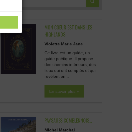
MON COEUR EST DANS LES
HIGHLANDS
Violette Marie Jane
Ce livre est un guide, un
guide poétique. Il propose
des chemins intérieurs, des
lieux qui ont comptés et qui
révèlent en...
En savoir plus »
PAYSAGES COMBLENNOIS...
Michel Marchal