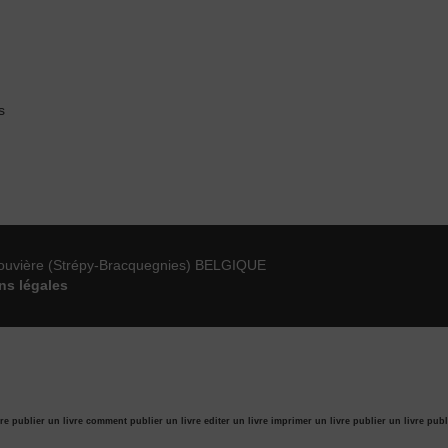
s
ouvière (Strépy-Bracquegnies) BELGIQUE
ns légales
re publier un livre
comment publier un livre
editer un livre
imprimer un livre
publier un livre
publ