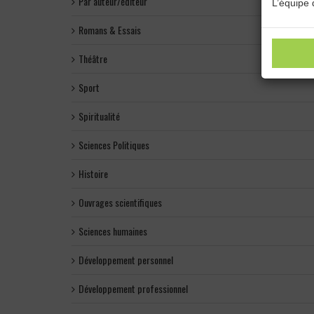
Par auteur/éditeur
L’équipe 
Romans & Essais
Théâtre
Sport
Spiritualité
Sciences Politiques
Histoire
Ouvrages scientifiques
Sciences humaines
Développement personnel
Développement professionnel