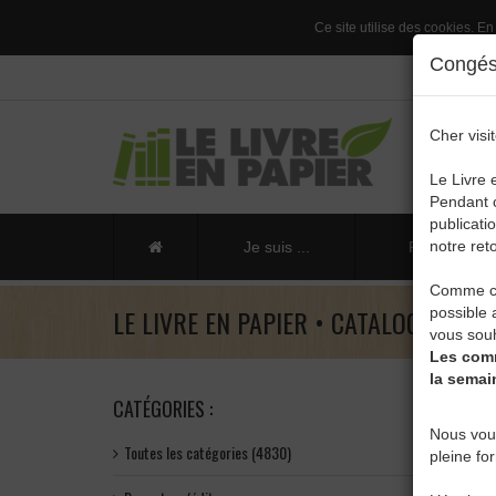
Ce site utilise des cookies. En
Congés 
Cher visit
Le Livre 
Pendant c
publicati
notre reto
Je suis ...
Publier un li
Comme ch
LE LIVRE EN PAPIER • CATALOGUE
possible 
vous souh
Les comm
la semai
CATÉGORIES :
Nous vou
Toutes les catégories (4830)
pleine fo