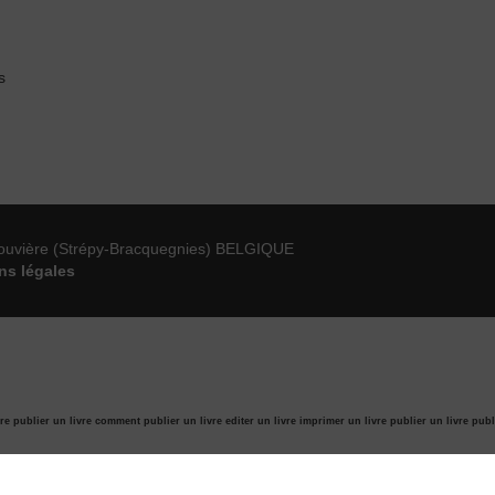
s
ouvière (Strépy-Bracquegnies) BELGIQUE
ns légales
re publier un livre
comment publier un livre
editer un livre
imprimer un livre
publier un livre
publ