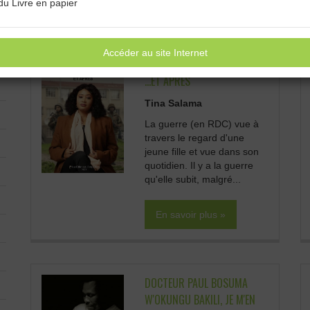
du Livre en papier
Accéder au site Internet
MA VIE PENDANT LA GUERRE
...ET APRES
Tina Salama
La guerre (en RDC) vue à
travers le regard d'une
jeune fille et vue dans son
quotidien. Il y a la guerre
qu'elle subit, malgré...
En savoir plus »
DOCTEUR PAUL BOSUMA
W'OKUNGU BAKILI, JE M'EN