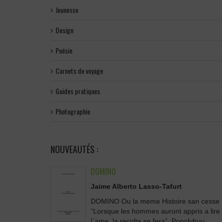
Jeunesse
Design
Poésie
Carnets de voyage
Guides pratiques
Photographie
NOUVEAUTÉS :
DOMINO
Jaime Alberto Lasso-Tafurt
DOMINO Ou la meme Histoire san cesse
“Lorsque les hommes auront appris a lire
l`ame, la recolte se fera”. Popolvhuu