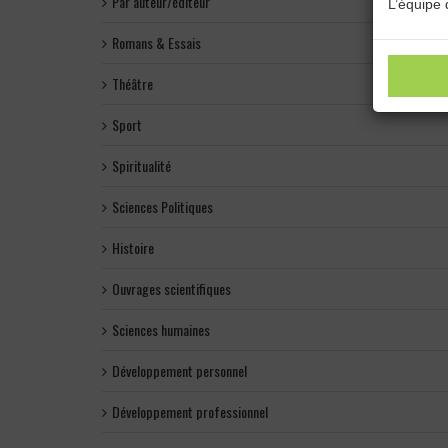
Par auteur/éditeur
L’équipe 
Romans & Essais
Théâtre
Sport
Spiritualité
Sciences Politiques
Histoire
Ouvrages scientifiques
Sciences humaines
Développement personnel
Développement professionnel