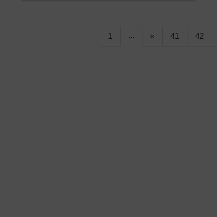
...
1
«
41
42
n