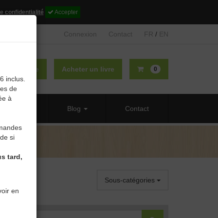
e confidentialité
Accepter
Connexion
Contact
FR
/
EN
lier un livre
Acheter un livre
0
6 inclus.
des de
ée à
 propos
Blog
Contact
mmandes
de si
s tard,
Sous-catégories
oir en