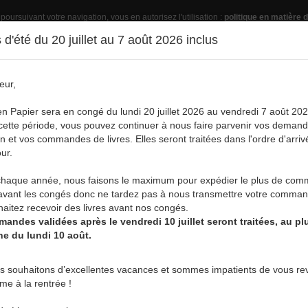
 poursuivant votre navigation, vous en autorisez l'utilisation :
politique en matière d
d'été du 20 juillet au 7 août 2026 inclus
eur,
Pub
en Papier sera en congé du lundi 20 juillet 2026 au vendredi 7 août 202
ette période, vous pouvez continuer à nous faire parvenir vos deman
on et vos commandes de livres. Elles seront traitées dans l'ordre d'arriv
ur.
vre
Acheter un livre
Services
A
aque année, nous faisons le maximum pour expédier le plus de co
avant les congés donc ne tardez pas à nous transmettre votre comman
aitez recevoir des livres avant nos congés.
andes validées après le vendredi 10 juillet seront traitées, au plu
ne du lundi 10 août.
BIOGRAPHIES, MÉMOIRES :
s souhaitons d’excellentes vacances et sommes impatients de vous rev
rme à la rentrée !