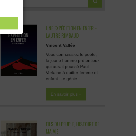
UNE EXPÉDITION EN ENFER -
L'AUTRE RIMBAUD
Vincent Vallée
Vous connaissiez le poète,
le jeune homme prétentieux
qui aurait poussé Paul
Verlaine à quitter femme et
enfant. Le génie...
En savoir plus »
FILS DU PEUPLE, HISTOIRE DE
MA VIE