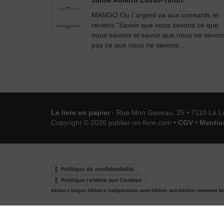
Jaime Alberto Lasso-Tafurt
MANGO Ou l`argent va aux connards et
reviens "Savoir que nous savons ce que
nous savons et savoir que nous ne savon
pas ce que nous ne savons...
Le livre en papier
- Rue Mon Gaveau, 25 • 7110 La L
Copyright © 2026 publier-un-livre.com •
CGV
•
Mentio
Politique de confidentialité
Politique relative aux Cookies
éditeurs belges
éditeurs indépendants
auto-édition
autoédition
comment fai