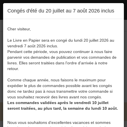
Ce site utilise des cookies. En poursuivant votre navigation, vous en autorisez
Congés d'été du 20 juillet au 7 août 2026 inclus
l'utilisation :
politique en matière de confidentialité
Accepter
Connexion
FR
/
EN
Cher visiteur,
Le Livre en Papier sera en congé du lundi 20 juillet 2026 au
vendredi 7 août 2026 inclus.
Pendant cette période, vous pouvez continuer à nous faire
parvenir vos demandes de publication et vos commandes de
livres. Elles seront traitées dans l'ordre d'arrivée à notre
Menu
retour.
Recherche
Comme chaque année, nous faisons le maximum pour
expédier le plus de commandes possible avant les congés
0
donc ne tardez pas à nous transmettre votre commande si
vous souhaitez recevoir des livres avant nos congés.
Les commandes validées après le vendredi 10 juillet
seront traitées, au plus tard, la semaine du lundi 10 août.
LE LIVRE EN PAPIER • CATALOGUE
Nous vous souhaitons d’excellentes vacances et sommes