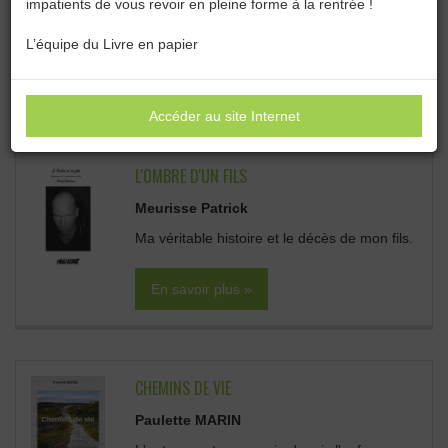
impatients de vous revoir en pleine forme à la rentrée !
Catégories :
Toutes les catégories
L’équipe du Livre en papier
BIOGRAPHIES, MÉMOIRES :
Sous-catégories
Accéder au site Internet
L'OMBRE D'UN FILS
Meurisse Patrick
Ma véritable histoire et le décès de mon fils.
En savoir plus »
CHEMINS DE VIE
Paulette MARIN