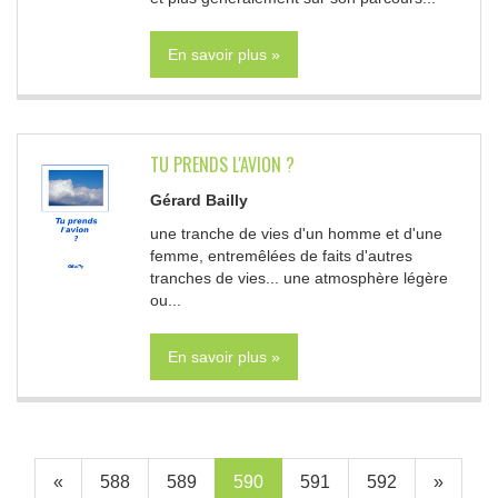
En savoir plus »
TU PRENDS L'AVION ?
Gérard Bailly
une tranche de vies d'un homme et d'une
femme, entremêlées de faits d'autres
tranches de vies... une atmosphère légère
ou...
En savoir plus »
«
588
589
590
591
592
»