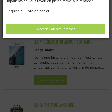
impatients de vous revoir en pleine forme à la rentrée !
Catégories :
Toutes les catégories
L’équipe du Livre en papier
TOUTES LES CATÉGORIES :
Accéder au site Internet
LES MISÉREUX D'UN AMOUR SOLITAIRE
l'ange blanc
récit d'une histoire d'amour qui n'est jamais
au rendez-vous au même moment, un
amour qui doit être enterrer afin de ne pas...
En savoir plus »
LES ENFANTS DE LA COMBE