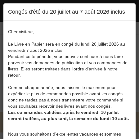
Ce site utilise des cookies. En poursuivant votre navigation, vous en autorisez
Congés d'été du 20 juillet au 7 août 2026 inclus
l'utilisation :
politique en matière de confidentialité
Accepter
Connexion
FR
/
EN
Cher visiteur,
Le Livre en Papier sera en congé du lundi 20 juillet 2026 au
vendredi 7 août 2026 inclus.
Pendant cette période, vous pouvez continuer à nous faire
parvenir vos demandes de publication et vos commandes de
livres. Elles seront traitées dans l'ordre d'arrivée à notre
Menu
retour.
Recherche
Comme chaque année, nous faisons le maximum pour
expédier le plus de commandes possible avant les congés
0
donc ne tardez pas à nous transmettre votre commande si
vous souhaitez recevoir des livres avant nos congés.
Les commandes validées après le vendredi 10 juillet
seront traitées, au plus tard, la semaine du lundi 10 août.
LE LIVRE EN PAPIER • CATALOGUE
Nous vous souhaitons d’excellentes vacances et sommes