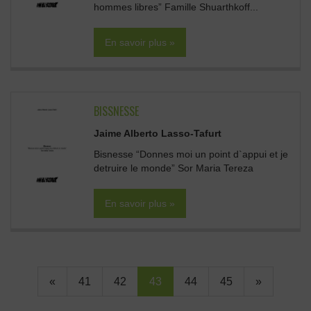
hommes libres” Famille Shuarthkoff...
En savoir plus »
BISSNESSE
Jaime Alberto Lasso-Tafurt
Bisnesse “Donnes moi un point d`appui et je
detruire le monde” Sor Maria Tereza
En savoir plus »
«
41
42
43
44
45
»