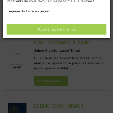
impatients de vous revoir en pleine forme à la rentrée !
Catégories :
Toutes les catégories
L’équipe du Livre en papier
TOUTES LES CATÉGORIES :
Accéder au site Internet
DIEU OU LE SACRAMENT DE LA MORT
Jaime Alberto Lasso-Tafurt
DIEU Ou le sacrament de la Mort Une fois
etait la vie, aprest fut le paradis Pablo sexto
(enciclique du diable)
En savoir plus »
LES MÉMOIRES D'UN KORSAKOFF