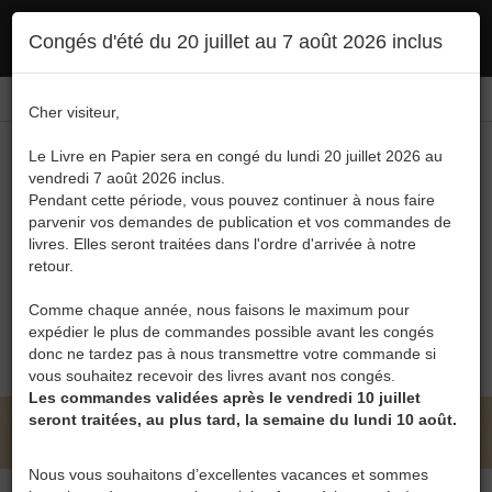
Ce site utilise des cookies. En poursuivant votre navigation, vous en autorisez
Congés d'été du 20 juillet au 7 août 2026 inclus
l'utilisation :
politique en matière de confidentialité
Accepter
Connexion
FR
/
EN
Cher visiteur,
Le Livre en Papier sera en congé du lundi 20 juillet 2026 au
vendredi 7 août 2026 inclus.
Pendant cette période, vous pouvez continuer à nous faire
parvenir vos demandes de publication et vos commandes de
livres. Elles seront traitées dans l'ordre d'arrivée à notre
Menu
retour.
Recherche
Comme chaque année, nous faisons le maximum pour
expédier le plus de commandes possible avant les congés
0
donc ne tardez pas à nous transmettre votre commande si
vous souhaitez recevoir des livres avant nos congés.
Les commandes validées après le vendredi 10 juillet
seront traitées, au plus tard, la semaine du lundi 10 août.
LE LIVRE EN PAPIER • CATALOGUE
Nous vous souhaitons d’excellentes vacances et sommes