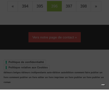
«
394
395
396
397
398
»
Vers notre page de contact »
Politique de confidentialité
Politique relative aux Cookies
éditeurs belges
éditeurs indépendants
auto-édition
autoédition
comment faire publier un
livre
comment publier un livre
editer un livre
imprimer un livre
publier un livre
publier un
roman
Haut de page