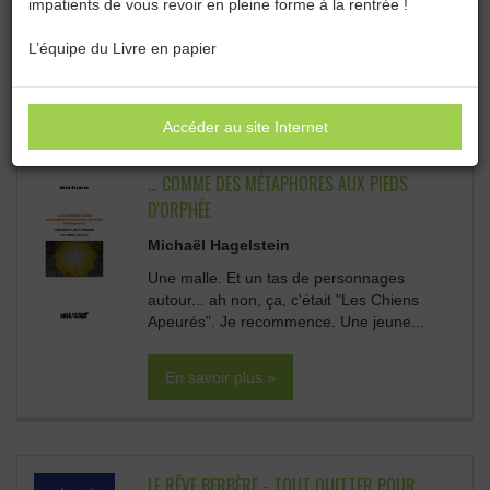
impatients de vous revoir en pleine forme à la rentrée !
Catégories :
Toutes les catégories
L’équipe du Livre en papier
TOUTES LES CATÉGORIES :
Accéder au site Internet
... COMME DES MÉTAPHORES AUX PIEDS
D'ORPHÉE
Michaël Hagelstein
Une malle. Et un tas de personnages
autour... ah non, ça, c'était "Les Chiens
Apeurés". Je recommence. Une jeune...
En savoir plus »
LE RÊVE BERBÈRE - TOUT QUITTER POUR