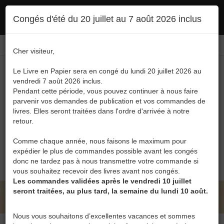
Ce site utilise des cookies. En poursuivant votre navigation, vous en autorisez
Congés d'été du 20 juillet au 7 août 2026 inclus
l'utilisation :
politique en matière de confidentialité
Accepter
Connexion
FR
/
EN
Cher visiteur,
Le Livre en Papier sera en congé du lundi 20 juillet 2026 au
vendredi 7 août 2026 inclus.
Pendant cette période, vous pouvez continuer à nous faire
parvenir vos demandes de publication et vos commandes de
livres. Elles seront traitées dans l'ordre d'arrivée à notre
Menu
retour.
Recherche
Comme chaque année, nous faisons le maximum pour
expédier le plus de commandes possible avant les congés
0
donc ne tardez pas à nous transmettre votre commande si
vous souhaitez recevoir des livres avant nos congés.
Les commandes validées après le vendredi 10 juillet
seront traitées, au plus tard, la semaine du lundi 10 août.
LE LIVRE EN PAPIER • CATALOGUE
Nous vous souhaitons d’excellentes vacances et sommes