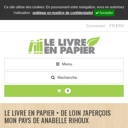
Ce site utilise des cookies. En poursuivant votre navigation, vous en autorisez
l'utilisation :
politique en matière de confidentialité
Accepter
Connexion
FR
/
EN
Menu
Recherche
0
LE LIVRE EN PAPIER • DE LOIN J'APERÇOIS
MON PAYS DE ANABELLE RIHOUX