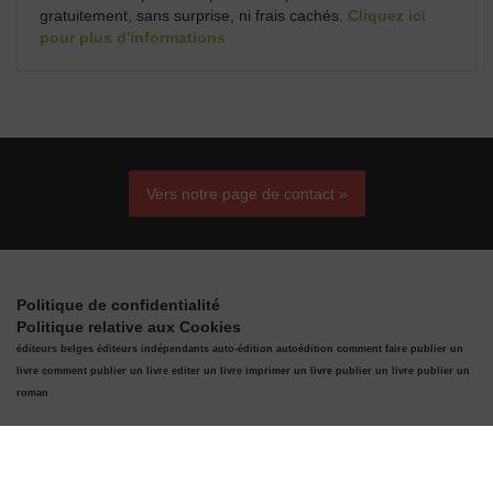
gratuitement, sans surprise, ni frais cachés.
Cliquez ici
pour plus d'informations
Vers notre page de contact »
Politique de confidentialité
Politique relative aux Cookies
éditeurs belges
éditeurs indépendants
auto-édition
autoédition
comment faire publier un
livre
comment publier un livre
editer un livre
imprimer un livre
publier un livre
publier un
roman