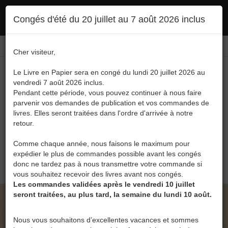
Ce site utilise des cookies. En poursuivant votre navigation, vous en autorisez
Congés d'été du 20 juillet au 7 août 2026 inclus
l'utilisation :
politique en matière de confidentialité
Accepter
Connexion
FR
/
EN
Cher visiteur,
Le Livre en Papier sera en congé du lundi 20 juillet 2026 au
vendredi 7 août 2026 inclus.
Pendant cette période, vous pouvez continuer à nous faire
parvenir vos demandes de publication et vos commandes de
livres. Elles seront traitées dans l'ordre d'arrivée à notre
Menu
retour.
Recherche
Comme chaque année, nous faisons le maximum pour
expédier le plus de commandes possible avant les congés
0
donc ne tardez pas à nous transmettre votre commande si
vous souhaitez recevoir des livres avant nos congés.
Les commandes validées après le vendredi 10 juillet
seront traitées, au plus tard, la semaine du lundi 10 août.
LE LIVRE EN PAPIER • PARCOURS D'UN
DÉPRESSIF - DE L'OBSCURITÉ À LA LUMIÈRE
Nous vous souhaitons d’excellentes vacances et sommes
DE PHILIPPE DEFOSSÉ