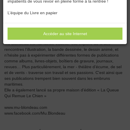
impatients de vous revoir en pleine forme à la rentrée !
Catégories :
Toutes les catégories
L’équipe du Livre en papier
MU
Accéder au site Internet
Mu Blondeau est narratrice visuelle: elle explore au fil des
rencontres l’illustration, la bande dessinée, le dessin animé, et
n’hésite pas à expérimenter différentes formes de publications
comme albums, livres-objets, boîtiers de gravure, journaux,
revues… Plus particulièrement, la mer - théâtre d’écume, de sel
et de vents - traverse son travail et ses passions. C'est ainsi que
ses publications trempent bien souvent dans les embruns
maritimes.
Elle a également lancé sa propre maison d’édition « La Queue
Qui Remue Le Chien »
www.mu-blondeau.com
www.facebook.com/Mu.Blondeau