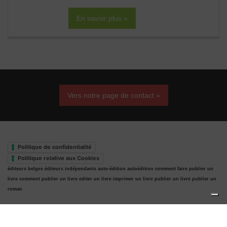
En savoir plus »
Vers notre page de contact »
Politique de confidentialité
Politique relative aux Cookies
éditeurs belges
éditeurs indépendants
auto-édition
autoédition
comment faire publier un
livre
comment publier un livre
editer un livre
imprimer un livre
publier un livre
publier un
roman