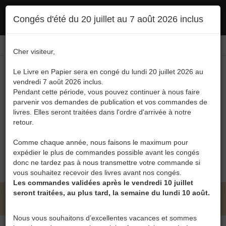
Ce site utilise des cookies. En poursuivant votre navigation, vous en autorisez
Congés d'été du 20 juillet au 7 août 2026 inclus
l'utilisation :
politique en matière de confidentialité
Accepter
Connexion
FR
/
EN
Cher visiteur,
Le Livre en Papier sera en congé du lundi 20 juillet 2026 au
vendredi 7 août 2026 inclus.
Pendant cette période, vous pouvez continuer à nous faire
parvenir vos demandes de publication et vos commandes de
livres. Elles seront traitées dans l'ordre d'arrivée à notre
Menu
retour.
Recherche
Comme chaque année, nous faisons le maximum pour
expédier le plus de commandes possible avant les congés
0
donc ne tardez pas à nous transmettre votre commande si
vous souhaitez recevoir des livres avant nos congés.
Les commandes validées après le vendredi 10 juillet
seront traitées, au plus tard, la semaine du lundi 10 août.
LE LIVRE EN PAPIER • MU
Nous vous souhaitons d’excellentes vacances et sommes