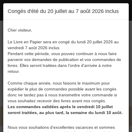
Ce site utilise des cookies. En poursuivant votre navigation, vous en autorisez
Congés d'été du 20 juillet au 7 août 2026 inclus
l'utilisation :
politique en matière de confidentialité
Accepter
Connexion
FR
/
EN
Cher visiteur,
Le Livre en Papier sera en congé du lundi 20 juillet 2026 au
vendredi 7 août 2026 inclus.
Pendant cette période, vous pouvez continuer à nous faire
parvenir vos demandes de publication et vos commandes de
livres. Elles seront traitées dans l'ordre d'arrivée à notre
Menu
retour.
Recherche
Comme chaque année, nous faisons le maximum pour
expédier le plus de commandes possible avant les congés
0
donc ne tardez pas à nous transmettre votre commande si
vous souhaitez recevoir des livres avant nos congés.
Les commandes validées après le vendredi 10 juillet
seront traitées, au plus tard, la semaine du lundi 10 août.
LE LIVRE EN PAPIER • GIUSEPPE SALVAGGIO
Nous vous souhaitons d’excellentes vacances et sommes