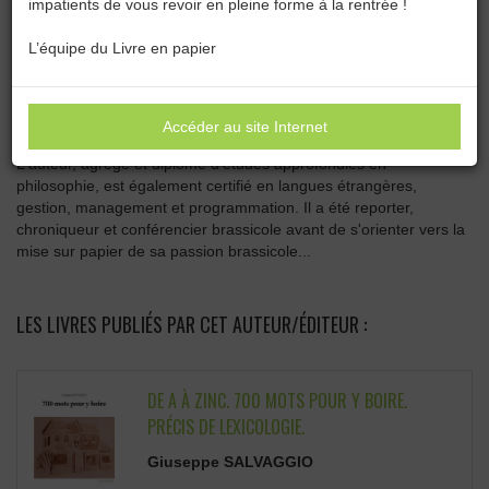
impatients de vous revoir en pleine forme à la rentrée !
Catégories :
Toutes les catégories
L’équipe du Livre en papier
GIUSEPPE SALVAGGIO
Accéder au site Internet
L'auteur, agrégé et diplômé d'études approfondies en
philosophie, est également certifié en langues étrangères,
gestion, management et programmation. Il a été reporter,
chroniqueur et conférencier brassicole avant de s'orienter vers la
mise sur papier de sa passion brassicole...
LES LIVRES PUBLIÉS PAR CET AUTEUR/ÉDITEUR :
DE A À ZINC. 700 MOTS POUR Y BOIRE.
PRÉCIS DE LEXICOLOGIE.
Giuseppe SALVAGGIO