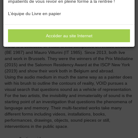
impatients de vous revoir en pleine forme à la rentrée !
Catégories :
Toutes les catégories
L’équipe du Livre en papier
COLLECTIF VOID
Accéder au site Internet
VOID is a collective of visual artists composed of Arnaud Eeckhout
(BE 1987) and Mauro Vitturini (IT 1985). Since 2013, both live
and work in Brussels. They were the winners of the Prix Médiatine
(2015) and the Salomon Residency Award at the ISCP New York
(2019) and show their work both in Belgium and abroad.
Using the audio medium in much the same way as a painter does
with his brush to outline the contours of reality, VOID pursues a
visual search that questions sound as a vehicle of representation.
For the two artists, the invisibility and immateriality of sound is the
starting point of an investigation that questions the phenomena of
language and memory. Their multi-faceted works take many
different forms including videos, installations, books,
performances, drawings, objects, sound pieces or still,
interventions in the public space.