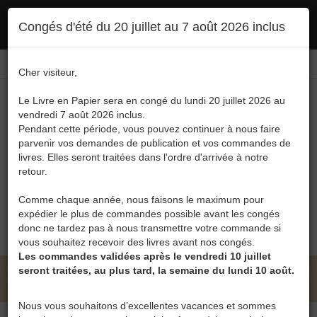
Ce site utilise des cookies. En poursuivant votre navigation, vous en autorisez
Congés d'été du 20 juillet au 7 août 2026 inclus
l'utilisation :
politique en matière de confidentialité
Accepter
Connexion
FR
/
EN
Cher visiteur,
Le Livre en Papier sera en congé du lundi 20 juillet 2026 au
vendredi 7 août 2026 inclus.
Pendant cette période, vous pouvez continuer à nous faire
parvenir vos demandes de publication et vos commandes de
livres. Elles seront traitées dans l'ordre d'arrivée à notre
Menu
retour.
Recherche
Comme chaque année, nous faisons le maximum pour
expédier le plus de commandes possible avant les congés
0
donc ne tardez pas à nous transmettre votre commande si
vous souhaitez recevoir des livres avant nos congés.
Les commandes validées après le vendredi 10 juillet
seront traitées, au plus tard, la semaine du lundi 10 août.
LE LIVRE EN PAPIER • COLLECTIF VOID
Nous vous souhaitons d’excellentes vacances et sommes