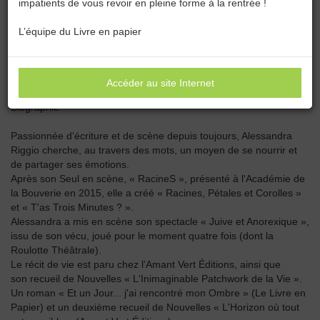
impatients de vous revoir en pleine forme à la rentrée !
Catégories :
Toutes les catégories
L’équipe du Livre en papier
ALESSANDRA RIGGIO
Accéder au site Internet
Biographie
Passionnée d'écriture et de scène depuis toujours, Alessandra
Riggio cherche, au travers des mots, un moyen de se nourrir et
de partager ses émotions.
Après son Seul en scène, « RacineS », présenté à l'Académie de
la Bouverie en 2015, elle a créé « Racines, Pétales et Corolles »
et « T'as Trois Minutes ? ».
Alessandra a mis en scène son spectacle « Juive et Anorexique »,
issu de son vécu, joué pour le moment quatre fois (dont la
Roulotte Théâtrale).
Le récit de vie est paru chez l'Amant Vert Éditions, ainsi que
son recueil de Nouvelles « L'Inimaginable Patchwork de la Vie ».
Un roman « Et un Jour... j'ai rencontré mon Ombre » (Le Livre en
Papier) et un deuxième recueil de Nouvelles « L'Horizon où tout