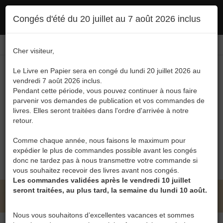
Ce site utilise des cookies. En poursuivant votre navigation, vous en autorisez
Congés d'été du 20 juillet au 7 août 2026 inclus
l'utilisation :
politique en matière de confidentialité
Accepter
Connexion
FR
/
EN
Cher visiteur,
Le Livre en Papier sera en congé du lundi 20 juillet 2026 au
vendredi 7 août 2026 inclus.
Pendant cette période, vous pouvez continuer à nous faire
parvenir vos demandes de publication et vos commandes de
livres. Elles seront traitées dans l'ordre d'arrivée à notre
Menu
retour.
Recherche
Comme chaque année, nous faisons le maximum pour
expédier le plus de commandes possible avant les congés
0
donc ne tardez pas à nous transmettre votre commande si
vous souhaitez recevoir des livres avant nos congés.
Les commandes validées après le vendredi 10 juillet
seront traitées, au plus tard, la semaine du lundi 10 août.
LE LIVRE EN PAPIER • ALESSANDRA RIGGIO
Nous vous souhaitons d’excellentes vacances et sommes