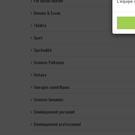
Par auteur/éditeur
L’équipe 
Romans & Essais
Théâtre
Sport
Spiritualité
Sciences Politiques
Histoire
Ouvrages scientifiques
Sciences humaines
Développement personnel
Développement professionnel