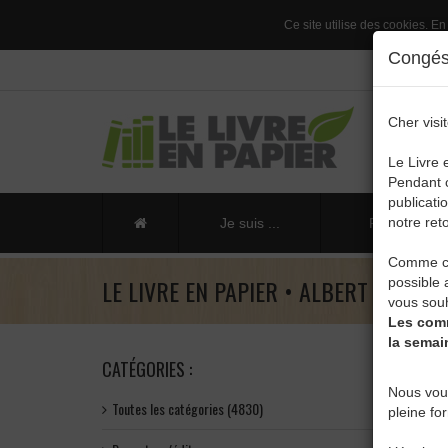
Ce site utilise des cookies. En
Congés 
Cher visit
Le Livre 
Pendant c
publicati
notre reto
Je suis ...
Publier un li
Comme ch
LE LIVRE EN PAPIER • ALBERT DELVAU
possible 
vous souh
Les comm
la semai
CATÉGORIES :
Nous vou
Toutes les catégories (4830)
pleine fo