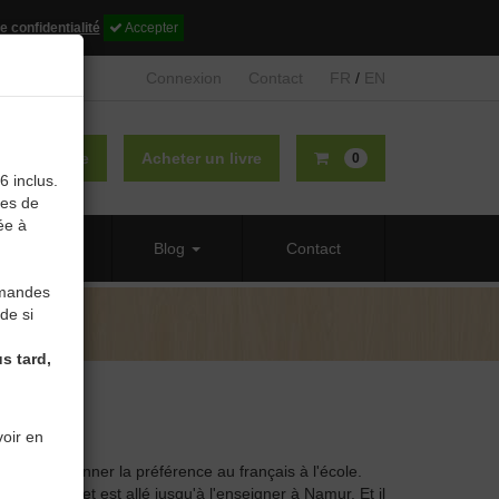
e confidentialité
Accepter
Connexion
Contact
FR
/
EN
lier un livre
Acheter un livre
0
6 inclus.
des de
ée à
 propos
Blog
Contact
mmandes
de si
s tard,
oir en
rdit, pour donner la préférence au français à l'école.
l'a étudié et est allé jusqu'à l'enseigner à Namur. Et il