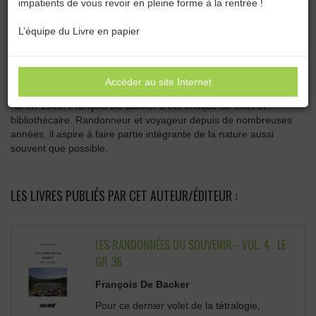
impatients de vous revoir en pleine forme à la rentrée !
Catégories :
Toutes les catégories
L’équipe du Livre en papier
FRANÇOIS DE BACKER
Accéder au site Internet
Né en 1966, François De Backer a été critique de films et
bibliothécaire. Randonneur et voyageur depuis de nombreuses
années, il aspire à faire partie intégrante de la nature aussi
souvent que possible.
LES LIVRES PUBLIÉS PAR CET AUTEUR/ÉDITEUR :
LES RANDONNÉES DU SOUVENIR - VOL. 4 : LE
GR 36
François De Backer
Pour ce dernier volet de la tétralogie,