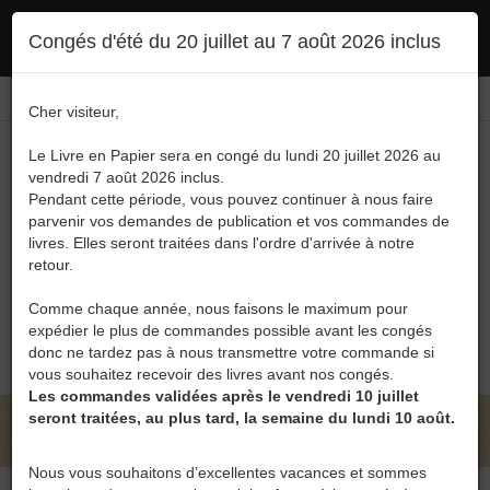
Ce site utilise des cookies. En poursuivant votre navigation, vous en autorisez
Congés d'été du 20 juillet au 7 août 2026 inclus
l'utilisation :
politique en matière de confidentialité
Accepter
Connexion
FR
/
EN
Cher visiteur,
Le Livre en Papier sera en congé du lundi 20 juillet 2026 au
vendredi 7 août 2026 inclus.
Pendant cette période, vous pouvez continuer à nous faire
parvenir vos demandes de publication et vos commandes de
livres. Elles seront traitées dans l'ordre d'arrivée à notre
Menu
retour.
Recherche
Comme chaque année, nous faisons le maximum pour
expédier le plus de commandes possible avant les congés
0
donc ne tardez pas à nous transmettre votre commande si
vous souhaitez recevoir des livres avant nos congés.
Les commandes validées après le vendredi 10 juillet
seront traitées, au plus tard, la semaine du lundi 10 août.
LE LIVRE EN PAPIER • FRANÇOIS DE BACKER
Nous vous souhaitons d’excellentes vacances et sommes