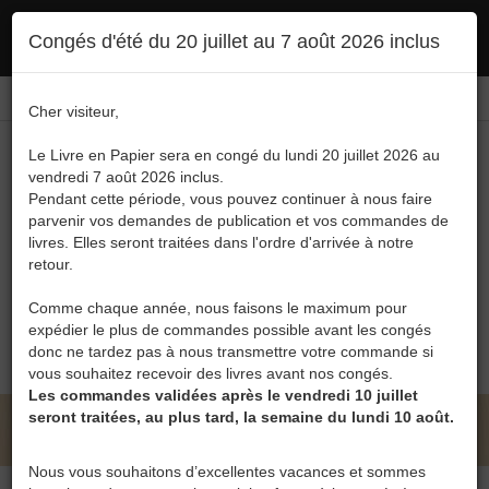
Ce site utilise des cookies. En poursuivant votre navigation, vous en autorisez
Congés d'été du 20 juillet au 7 août 2026 inclus
l'utilisation :
politique en matière de confidentialité
Accepter
Connexion
FR
/
EN
Cher visiteur,
Le Livre en Papier sera en congé du lundi 20 juillet 2026 au
vendredi 7 août 2026 inclus.
Pendant cette période, vous pouvez continuer à nous faire
parvenir vos demandes de publication et vos commandes de
livres. Elles seront traitées dans l'ordre d'arrivée à notre
Menu
retour.
Recherche
Comme chaque année, nous faisons le maximum pour
expédier le plus de commandes possible avant les congés
0
donc ne tardez pas à nous transmettre votre commande si
vous souhaitez recevoir des livres avant nos congés.
Les commandes validées après le vendredi 10 juillet
seront traitées, au plus tard, la semaine du lundi 10 août.
LE LIVRE EN PAPIER • GI SAN MALÓ
Nous vous souhaitons d’excellentes vacances et sommes