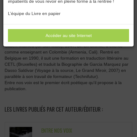
impatients de vous revoir en pleine forme à la rentrée !
Catégories :
Toutes les catégories
L’équipe du Livre en papier
GI SAN MALÓ
Accéder au site Internet
Gilbert Mathieu (Gi San Maló), 1947, Dr. en Chimie, a exercé
comme enseignant en Colombie (Armenia, Cali). Rentré en
Belgique en 1990, il suit une formation en traduction littéraire au
CETL (Bruxelles) et traduit la Biographie de Garcia Marquez par
Dasso Saldivar (Voyage à la source, Le Grand Miroir, 2007) en
parallèle à son travail de formateur (Technifutur).
Entre nos voix est le premier écrit poétique qu'il propose à la
publication.
LES LIVRES PUBLIÉS PAR CET AUTEUR/ÉDITEUR :
ENTRE NOS VOIX