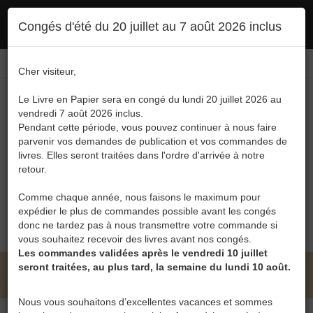
Ce site utilise des cookies. En poursuivant votre navigation, vous en autorisez
Congés d'été du 20 juillet au 7 août 2026 inclus
l'utilisation :
politique en matière de confidentialité
Accepter
Connexion
FR
/
EN
Cher visiteur,
Le Livre en Papier sera en congé du lundi 20 juillet 2026 au
vendredi 7 août 2026 inclus.
Pendant cette période, vous pouvez continuer à nous faire
parvenir vos demandes de publication et vos commandes de
livres. Elles seront traitées dans l'ordre d'arrivée à notre
Menu
retour.
Recherche
Comme chaque année, nous faisons le maximum pour
expédier le plus de commandes possible avant les congés
0
donc ne tardez pas à nous transmettre votre commande si
vous souhaitez recevoir des livres avant nos congés.
Les commandes validées après le vendredi 10 juillet
seront traitées, au plus tard, la semaine du lundi 10 août.
LE LIVRE EN PAPIER • LORD OF PAIN
Nous vous souhaitons d’excellentes vacances et sommes