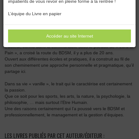
impatients de vous revoir en pleine forme à la rentrée !
Catégories :
Toutes les catégories
L’équipe du Livre en papier
LORD OF PAIN
Accéder au site Internet
L’auteur, connu dans la communauté sous le pseudo de « Lord of
Pain », a croisé la route du BDSM, il y a plus de 20 ans.
Ouvert aux différentes écoles et pratiques, il a construit au fil de
son cheminement une approche personnelle et pragmatique, qu’il
partage ici.
Dans sa vie « vanille », le trait qui le caractérise est certainement
la passion.
Que ce soit pour les sports, les arts, la nature, la psychologie, la
philosophie, … mais surtout l’Etre Humain.
Une des raisons certainement qui l’a poussé vers le BDSM et
professionnellement, le management et la gestion d’équipes.
LES LIVRES PUBLIÉS PAR CET AUTEUR/ÉDITEUR :