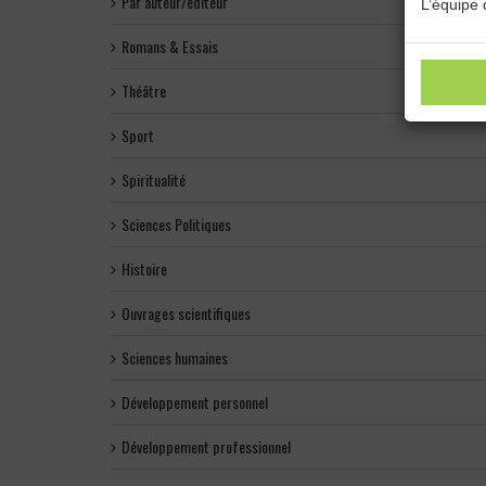
Par auteur/éditeur
L’équipe 
Romans & Essais
Théâtre
Sport
Spiritualité
Sciences Politiques
Histoire
Ouvrages scientifiques
Sciences humaines
Développement personnel
Développement professionnel