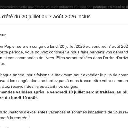
 poursuivant votre navigation, vous en autorisez l'utilisation :
politique en matière d
d'été du 20 juillet au 7 août 2026 inclus
eur,
Pub
en Papier sera en congé du lundi 20 juillet 2026 au vendredi 7 août 202
ette période, vous pouvez continuer à nous faire parvenir vos deman
on et vos commandes de livres. Elles seront traitées dans l'ordre d'arriv
ur.
vre
Acheter un livre
Services
A
aque année, nous faisons le maximum pour expédier le plus de co
RT
avant les congés donc ne tardez pas à nous transmettre votre comman
aitez recevoir des livres avant nos congés.
andes validées après le vendredi 10 juillet seront traitées, au plu
ne du lundi 10 août.
JOHAN RINCHART
s souhaitons d’excellentes vacances et sommes impatients de vous rev
rme à la rentrée !
Johan Rinchart est né à Charleroi, en 1969. Journaliste, correcteu
avec sa compagne Murielle et leur chien Boutroce.