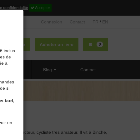
e confidentialité
Accepter
Connexion
Contact
FR
/
EN
lier un livre
Acheter un livre
0
6 inclus.
des de
ée à
 propos
Blog
Contact
mmandes
de si
s tard,
oir en
r, grand lecteur, cycliste très amateur. Il vit à Binche,