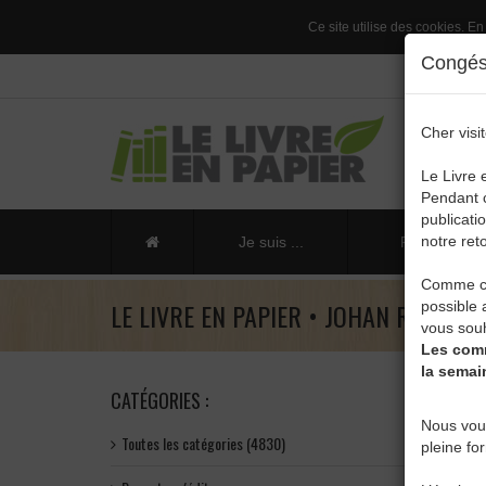
Ce site utilise des cookies. En
Congés 
Cher visit
Le Livre 
Pendant c
publicati
notre reto
Je suis ...
Publier un li
Comme ch
LE LIVRE EN PAPIER • JOHAN RINCHA
possible 
vous souh
Les comm
la semai
CATÉGORIES :
Nous vou
Toutes les catégories (4830)
pleine fo