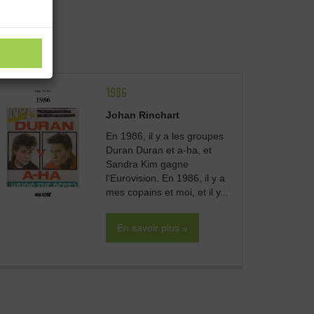
1986
Johan Rinchart
En 1986, il y a les groupes
Duran Duran et a-ha, et
Sandra Kim gagne
l'Eurovision. En 1986, il y a
mes copains et moi, et il y...
En savoir plus »