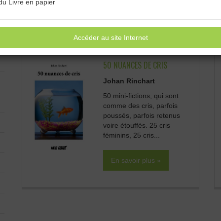
du Livre en papier
LES LIVRES PUBLIÉS PAR CET AUTEUR/ÉDITEUR :
Accéder au site Internet
50 NUANCES DE CRIS
Johan Rinchart
50 mini-fictions, qui sont
comme des cris, parfois
poussés, parfois retenus
voire étouffés. 25 cris
féminins, 25 cris...
En savoir plus »