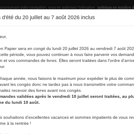
 poursuivant votre navigation, vous en autorisez l'utilisation :
politique en matière d
d'été du 20 juillet au 7 août 2026 inclus
eur,
Pub
en Papier sera en congé du lundi 20 juillet 2026 au vendredi 7 août 202
ette période, vous pouvez continuer à nous faire parvenir vos deman
on et vos commandes de livres. Elles seront traitées dans l'ordre d'arriv
ur.
vre
Acheter un livre
Services
A
aque année, nous faisons le maximum pour expédier le plus de co
NAUX
avant les congés donc ne tardez pas à nous transmettre votre comman
aitez recevoir des livres avant nos congés.
andes validées après le vendredi 10 juillet seront traitées, au plu
ne du lundi 10 août.
LUDWIG R. YERNAUX
s souhaitons d’excellentes vacances et sommes impatients de vous rev
rme à la rentrée !
Ludwig R. Yernaux est né en Belgique en 1973, à Leuven. Ayant gr
effectué ses études secondaires en section latin/langues, suivie