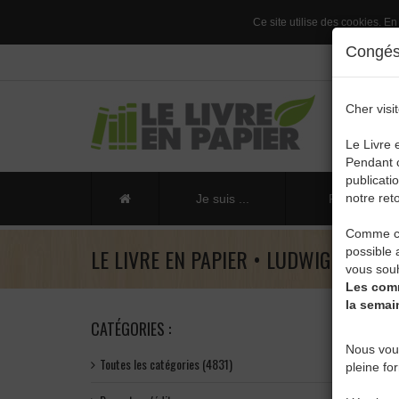
Ce site utilise des cookies. En
Congés 
Cher visit
Le Livre 
Pendant c
publicati
notre reto
Je suis ...
Publier un li
Comme ch
LE LIVRE EN PAPIER • LUDWIG R. YER
possible 
vous souh
Les comm
la semai
CATÉGORIES :
Nous vou
Toutes les catégories (4831)
pleine fo