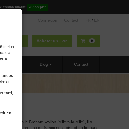
e confidentialité
Accepter
Connexion
Contact
FR
/
EN
lier un livre
Acheter un livre
0
6 inclus.
des de
ée à
 propos
Blog
Contact
mmandes
de si
s tard,
oir en
andi dans le Brabant wallon (Villers-la-Ville), il a
s par des formations en français/histoire et en langues.