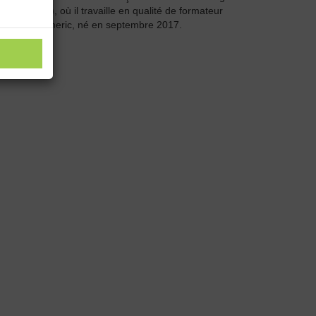
 Charleroi), où il travaille en qualité de formateur
tit garçon, Emeric, né en septembre 2017.