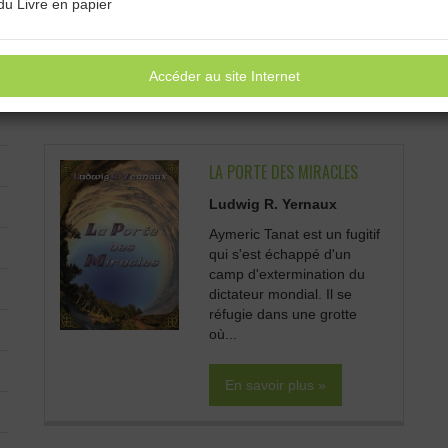
du Livre en papier
Il a ensuite déménagé pour m’installer dans le Hainaut (région de
dans le secteur social. Il est également l’heureux papa d’un pe
Accéder au site Internet
LES LIVRES PUBLIÉS PAR CET AUTEUR/ÉDITEUR :
LA PORTE DES MIRACLES
Ludwig R. Yernaux
Aymeric Tanat est un fugitif
qui s'est échappé d'un
camp d'extermination du
dictateur mondial. Il se
réfugie dans une grotte
où...
En savoir plus »