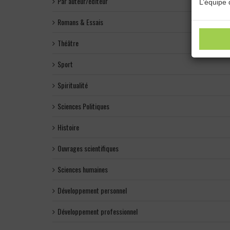
Par auteur/éditeur
L’équipe 
Romans & Essais
Théâtre
Sport
Spiritualité
Sciences Politiques
Histoire
Ouvrages scientifiques
Sciences humaines
Développement personnel
Développement professionnel