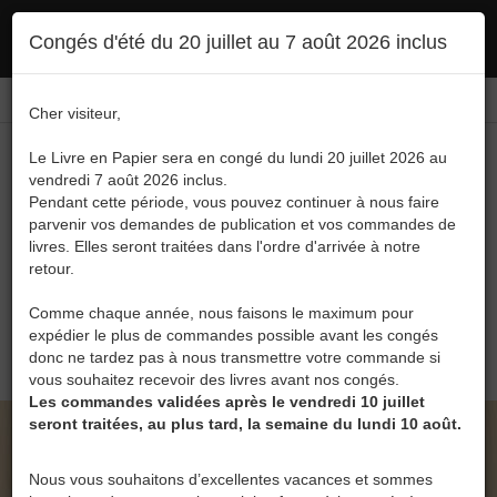
Ce site utilise des cookies. En poursuivant votre navigation, vous en autorisez
Congés d'été du 20 juillet au 7 août 2026 inclus
l'utilisation :
politique en matière de confidentialité
Accepter
Connexion
FR
/
EN
Cher visiteur,
Le Livre en Papier sera en congé du lundi 20 juillet 2026 au
vendredi 7 août 2026 inclus.
Pendant cette période, vous pouvez continuer à nous faire
parvenir vos demandes de publication et vos commandes de
livres. Elles seront traitées dans l'ordre d'arrivée à notre
Menu
retour.
Recherche
Comme chaque année, nous faisons le maximum pour
expédier le plus de commandes possible avant les congés
0
donc ne tardez pas à nous transmettre votre commande si
vous souhaitez recevoir des livres avant nos congés.
Les commandes validées après le vendredi 10 juillet
seront traitées, au plus tard, la semaine du lundi 10 août.
LE LIVRE EN PAPIER • AU PRÉ DE MES
BLONDES ASBL
Nous vous souhaitons d’excellentes vacances et sommes