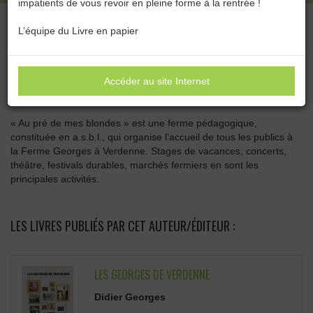
impatients de vous revoir en pleine forme à la rentrée !
L’équipe du Livre en papier
Catégories :
Toutes les catégories
Accéder au site Internet
AU PRÉ DE MES BLONDES ASBL
« Au pré de mes blondes » est une ferme pédagogique,
constituée en a.s.b.l., qui organise l’accueil de tous les publics à
la Ferme Georges à Verdenne. Stages de vacances, concerts,
théâtre, festivals durables, marchés fermiers en sont les
principales activités.
LES LIVRES PUBLIÉS PAR CET AUTEUR/ÉDITEUR :
LES GEORGES DE VERDENNE
Didier Georges