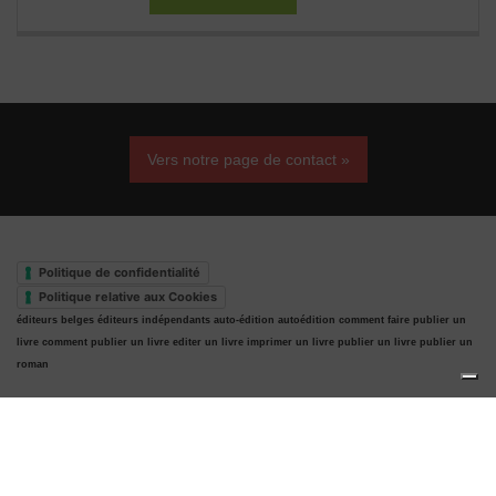
Vers notre page de contact »
Politique de confidentialité
Politique relative aux Cookies
éditeurs belges
éditeurs indépendants
auto-édition
autoédition
comment faire publier un
livre
comment publier un livre
editer un livre
imprimer un livre
publier un livre
publier un
roman
Haut de page