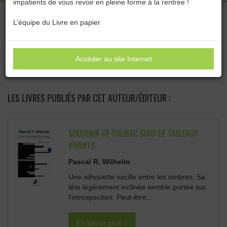
impatients de vous revoir en pleine forme à la rentrée !
L’équipe du Livre en papier
Catégories :
Toutes les catégories
Accéder au site Internet
LES ÉDITIONS MARCOMIR
LES LIVRES PUBLIÉS PAR CET AUTEUR/ÉDITEUR :
SOUVENIR DE TOLBIAC SUIVI DE TABLEAUX
VIVANTS
Pascal R. Wilhelm
Une silhouette vacille entre les ombres. Sa
tête légèrement inclinée semble portée sur
l’introspection. Peut-être...
En savoir plus »