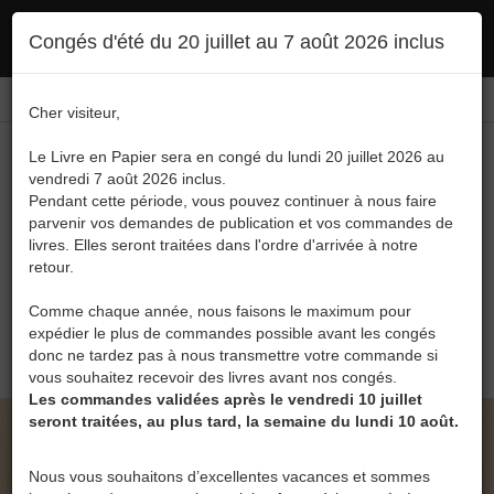
Ce site utilise des cookies. En poursuivant votre navigation, vous en autorisez
Congés d'été du 20 juillet au 7 août 2026 inclus
l'utilisation :
politique en matière de confidentialité
Accepter
Connexion
FR
/
EN
Cher visiteur,
Le Livre en Papier sera en congé du lundi 20 juillet 2026 au
vendredi 7 août 2026 inclus.
Pendant cette période, vous pouvez continuer à nous faire
parvenir vos demandes de publication et vos commandes de
livres. Elles seront traitées dans l'ordre d'arrivée à notre
Menu
retour.
Recherche
Comme chaque année, nous faisons le maximum pour
expédier le plus de commandes possible avant les congés
0
donc ne tardez pas à nous transmettre votre commande si
vous souhaitez recevoir des livres avant nos congés.
Les commandes validées après le vendredi 10 juillet
seront traitées, au plus tard, la semaine du lundi 10 août.
LE LIVRE EN PAPIER • LES ÉDITIONS
MARCOMIR
Nous vous souhaitons d’excellentes vacances et sommes