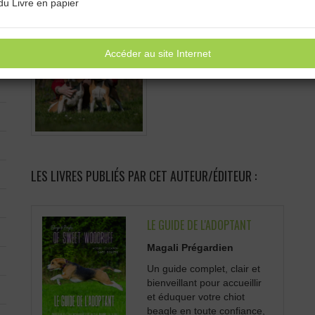
du Livre en papier
les familles avec bienveillance e
Accéder au site Internet
LES LIVRES PUBLIÉS PAR CET AUTEUR/ÉDITEUR :
LE GUIDE DE L'ADOPTANT
Magali Prégardien
Un guide complet, clair et
bienveillant pour accueillir
et éduquer votre chiot
beagle en toute confiance,