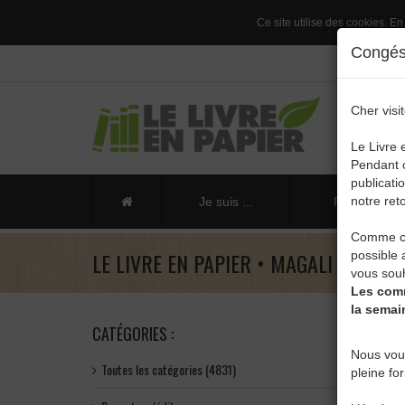
Ce site utilise des cookies. En
Congés 
Cher visit
Le Livre 
Pendant c
publicati
notre reto
Je suis ...
Publier un li
Comme ch
LE LIVRE EN PAPIER • MAGALI PRÉGAR
possible 
vous souh
Les comm
la semai
CATÉGORIES :
Nous vou
Toutes les catégories (4831)
pleine fo