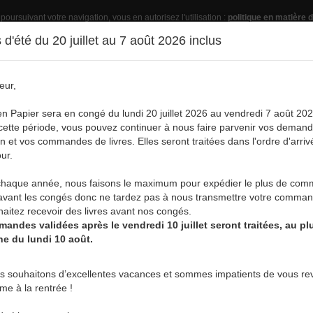
 poursuivant votre navigation, vous en autorisez l'utilisation :
politique en matière d
d'été du 20 juillet au 7 août 2026 inclus
eur,
Pub
en Papier sera en congé du lundi 20 juillet 2026 au vendredi 7 août 202
ette période, vous pouvez continuer à nous faire parvenir vos deman
on et vos commandes de livres. Elles seront traitées dans l'ordre d'arriv
ur.
vre
Acheter un livre
Services
A
aque année, nous faisons le maximum pour expédier le plus de co
DIEN
avant les congés donc ne tardez pas à nous transmettre votre comman
aitez recevoir des livres avant nos congés.
andes validées après le vendredi 10 juillet seront traitées, au plu
ne du lundi 10 août.
MAGALI PRÉGARDIEN
s souhaitons d’excellentes vacances et sommes impatients de vous rev
rme à la rentrée !
Éleveuse passionnée de la race 
expérience au service du bien-êt