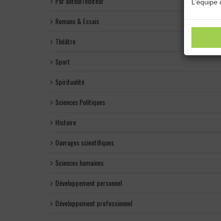
Par auteur/éditeur
L’équipe 
Romans & Essais
Théâtre
Sport
Spiritualité
Sciences Politiques
Histoire
Ouvrages scientifiques
Sciences humaines
Développement personnel
Développement professionnel