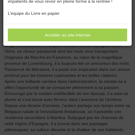
impatients de vous revoir en pleine forme à la rentrée !
Catégories :
Toutes les catégories
L’équipe du Livre en papier
FRANÇOIS HENROTIN
Accéder au site Internet
Belge de naissance, François Henrotin est un voyageur dans
l’âme, un rêveur passionné dont les mots vous transportent.
Originaire de Marche-en-Famenne, au cœur de la magnifique
province de Luxembourg, il a toujours été un amoureux des mots.
Passionné de littérature, il a puisé son inspiration dans son amour
profond pour les histoires captivantes et les belles citations.
Après une brillante carrière dans l’administration, la retraite lui a
offert l’opportunité de se consacrer pleinement à sa passion.
Encouragé par le soutien indéfectible de son épouse, il a saisi sa
plume et s’est lancé avec ferveur dans l’aventure de l’écriture.
Depuis une dizaine d’années, l’auteur partage son temps entre sa
Belgique natale et l’envoûtante Andalousie, où il possède une
résidence secondaire à Manilva. Subjugué par les charmes de
cette région d’Espagne, il a trouvé dans ses paysages
pittoresques, sa culture vibrante et la chaleur de ses habitants,