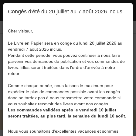
Ce site utilise des cookies. En poursuivant votre navigation, vous en autorisez
Congés d'été du 20 juillet au 7 août 2026 inclus
l'utilisation :
politique en matière de confidentialité
Accepter
Connexion
FR
/
EN
Cher visiteur,
Le Livre en Papier sera en congé du lundi 20 juillet 2026 au
vendredi 7 août 2026 inclus.
Pendant cette période, vous pouvez continuer à nous faire
parvenir vos demandes de publication et vos commandes de
livres. Elles seront traitées dans l'ordre d'arrivée à notre
Menu
retour.
Recherche
Comme chaque année, nous faisons le maximum pour
expédier le plus de commandes possible avant les congés
0
donc ne tardez pas à nous transmettre votre commande si
vous souhaitez recevoir des livres avant nos congés.
Les commandes validées après le vendredi 10 juillet
seront traitées, au plus tard, la semaine du lundi 10 août.
LE LIVRE EN PAPIER • FRANÇOIS HENROTIN
Nous vous souhaitons d’excellentes vacances et sommes