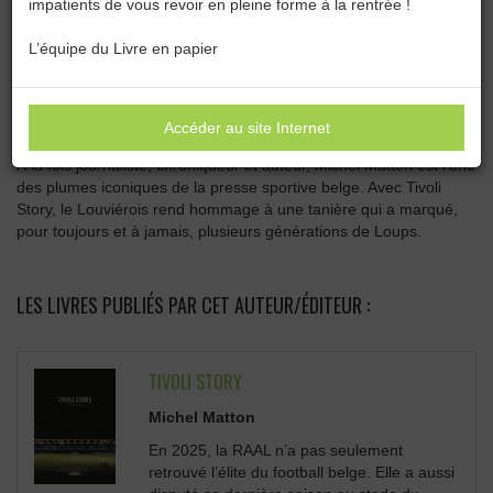
impatients de vous revoir en pleine forme à la rentrée !
Catégories :
Toutes les catégories
L’équipe du Livre en papier
MICHEL MATTON
Accéder au site Internet
À la fois journaliste, chroniqueur et auteur, Michel Matton est l’une
des plumes iconiques de la presse sportive belge. Avec Tivoli
Story, le Louviérois rend hommage à une tanière qui a marqué,
pour toujours et à jamais, plusieurs générations de Loups.
LES LIVRES PUBLIÉS PAR CET AUTEUR/ÉDITEUR :
TIVOLI STORY
Michel Matton
En 2025, la RAAL n’a pas seulement
retrouvé l’élite du football belge. Elle a aussi