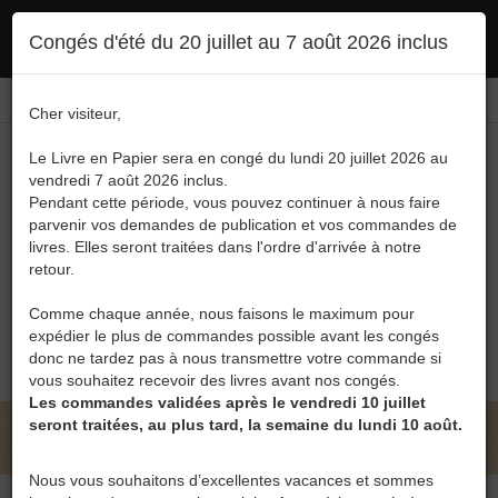
Ce site utilise des cookies. En poursuivant votre navigation, vous en autorisez
Congés d'été du 20 juillet au 7 août 2026 inclus
l'utilisation :
politique en matière de confidentialité
Accepter
Connexion
FR
/
EN
Cher visiteur,
Le Livre en Papier sera en congé du lundi 20 juillet 2026 au
vendredi 7 août 2026 inclus.
Pendant cette période, vous pouvez continuer à nous faire
parvenir vos demandes de publication et vos commandes de
livres. Elles seront traitées dans l'ordre d'arrivée à notre
Menu
retour.
Recherche
Comme chaque année, nous faisons le maximum pour
expédier le plus de commandes possible avant les congés
0
donc ne tardez pas à nous transmettre votre commande si
vous souhaitez recevoir des livres avant nos congés.
Les commandes validées après le vendredi 10 juillet
seront traitées, au plus tard, la semaine du lundi 10 août.
LE LIVRE EN PAPIER • MICHEL MATTON
Nous vous souhaitons d’excellentes vacances et sommes