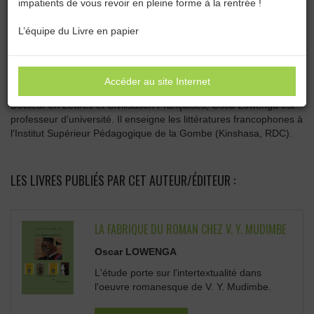
impatients de vous revoir en pleine forme à la rentrée !
Catégories :
Toutes les catégories
L’équipe du Livre en papier
OSCAR LOWENGA
Accéder au site Internet
Docteur en Lettres et Civilisation Françaises, Osca Lowenga est
professeur d'université. Il enseigne les littératures francophones à
l'Institut Supérieur Pédagogique de la Gombe (Kinshasa, RDC).
LES LIVRES PUBLIÉS PAR CET AUTEUR/ÉDITEUR :
LA FABRIQUE DU ROMAN CHEZ V. Y. MUDIMBE
Oscar LOWENGA
L'étude porte sur l'intertextualité dans
l'oeuvre romanesque de V. Y. Mudimbe.