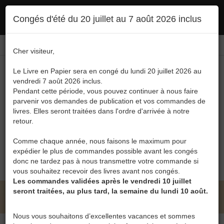
Ce site utilise des cookies. En poursuivant votre navigation, vous en autorisez
Congés d'été du 20 juillet au 7 août 2026 inclus
l'utilisation :
politique en matière de confidentialité
Accepter
Connexion
FR
/
EN
Cher visiteur,
Le Livre en Papier sera en congé du lundi 20 juillet 2026 au
vendredi 7 août 2026 inclus.
Pendant cette période, vous pouvez continuer à nous faire
parvenir vos demandes de publication et vos commandes de
livres. Elles seront traitées dans l'ordre d'arrivée à notre
Menu
retour.
Recherche
Comme chaque année, nous faisons le maximum pour
expédier le plus de commandes possible avant les congés
0
donc ne tardez pas à nous transmettre votre commande si
vous souhaitez recevoir des livres avant nos congés.
Les commandes validées après le vendredi 10 juillet
seront traitées, au plus tard, la semaine du lundi 10 août.
LE LIVRE EN PAPIER • OSCAR LOWENGA
Nous vous souhaitons d’excellentes vacances et sommes