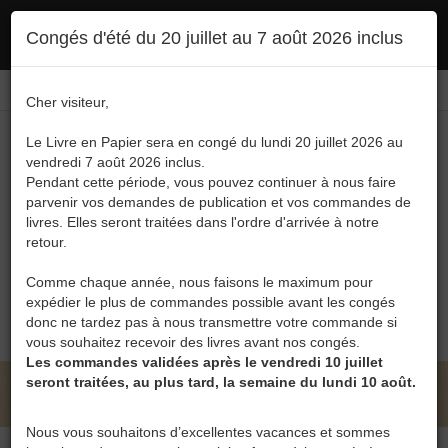
Ce site utilise des cookies. En poursuivant votre navigation, vous en autorisez
Congés d'été du 20 juillet au 7 août 2026 inclus
l'utilisation :
politique en matière de confidentialité
Accepter
Connexion
FR
/
EN
Cher visiteur,
Le Livre en Papier sera en congé du lundi 20 juillet 2026 au
vendredi 7 août 2026 inclus.
Pendant cette période, vous pouvez continuer à nous faire
parvenir vos demandes de publication et vos commandes de
livres. Elles seront traitées dans l'ordre d'arrivée à notre
Menu
retour.
Recherche
Comme chaque année, nous faisons le maximum pour
expédier le plus de commandes possible avant les congés
0
donc ne tardez pas à nous transmettre votre commande si
vous souhaitez recevoir des livres avant nos congés.
Les commandes validées après le vendredi 10 juillet
seront traitées, au plus tard, la semaine du lundi 10 août.
LE LIVRE EN PAPIER • VALÉRIE RENARD
Nous vous souhaitons d’excellentes vacances et sommes