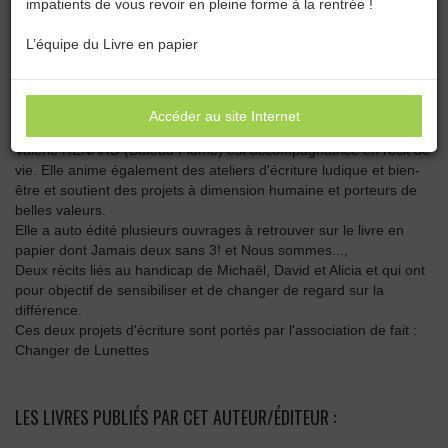
impatients de vous revoir en pleine forme à la rentrée !
Catégories :
Toutes les catégories
L’équipe du Livre en papier
VALÉRIE RENARD
Accéder au site Internet
Valérie RENARD (Bateau Plume) est accompagnatrice en récit de
vie. Elle anime également des ateliers d'écriture ludique et bien-
être et soutient des projets à dimension humaine et porteurs de
belles valeurs.
Elle a auto édité plusieurs ouvrages à retrouver sur le livre en
papier dont Jamais deux sans 3! et Nous sommes...,
Deux récits liés au handicap de Michaël, David et Alicia et qui ont
pour objectif de sensibiliser et de changer de regard sur la
différence.
Ces deux projets d'écriture sont portés par l'association de fait :
Changer de Lunettes
LES LIVRES PUBLIÉS PAR CET AUTEUR/ÉDITEUR :