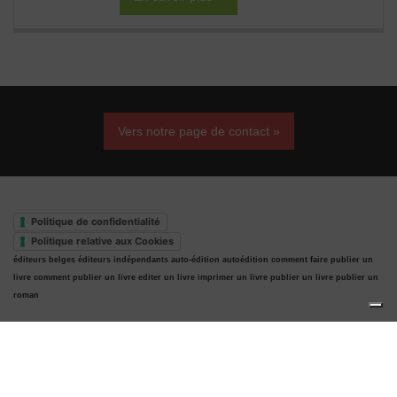
Vers notre page de contact »
Politique de confidentialité
Politique relative aux Cookies
éditeurs belges
éditeurs indépendants
auto-édition
autoédition
comment faire publier un
livre
comment publier un livre
editer un livre
imprimer un livre
publier un livre
publier un
roman
Haut de page