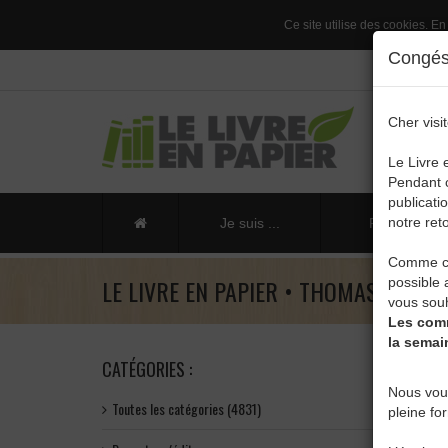
Ce site utilise des cookies. En
Congés 
Cher visit
Le Livre 
Pendant c
publicati
notre reto
Je suis ...
Publier un li
Comme ch
LE LIVRE EN PAPIER • THOMAS DE MO
possible 
vous souh
Les comm
la semai
CATÉGORIES :
Nous vou
Toutes les catégories (4831)
pleine fo