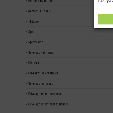
Par auteur/éditeur
L’équipe 
Romans & Essais
Théâtre
Sport
Spiritualité
Sciences Politiques
Histoire
Ouvrages scientifiques
Sciences humaines
Développement personnel
Développement professionnel