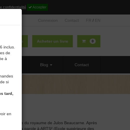
e confidentialité
Accepter
Connexion
Contact
FR
/
EN
lier un livre
Acheter un livre
0
6 inclus.
des de
ée à
 propos
Blog
Contact
mmandes
de si
s tard,
oir en
 quelques pas du royaume de Julos Beaucarne. Après
e et arts de la parole à ARTS² (Ecole supérieure des