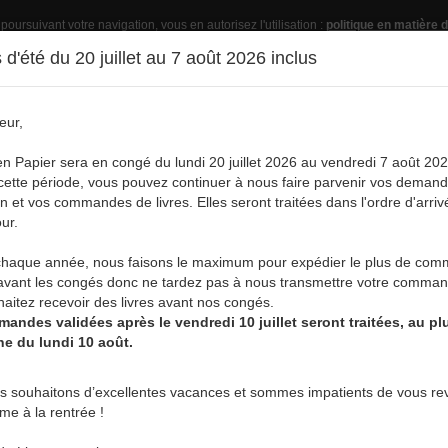
 poursuivant votre navigation, vous en autorisez l'utilisation :
politique en matière d
d'été du 20 juillet au 7 août 2026 inclus
eur,
Pub
en Papier sera en congé du lundi 20 juillet 2026 au vendredi 7 août 202
ette période, vous pouvez continuer à nous faire parvenir vos deman
on et vos commandes de livres. Elles seront traitées dans l'ordre d'arriv
ur.
vre
Acheter un livre
Services
A
aque année, nous faisons le maximum pour expédier le plus de co
LINA
avant les congés donc ne tardez pas à nous transmettre votre comman
aitez recevoir des livres avant nos congés.
andes validées après le vendredi 10 juillet seront traitées, au plu
ne du lundi 10 août.
THOMAS DE MOLINA
s souhaitons d’excellentes vacances et sommes impatients de vous rev
rme à la rentrée !
Thomas de Molina est né en 1997 et grandit à Beauvechain, à
des études de droit à l’UCLouvain, il se forme en art dramatiqu