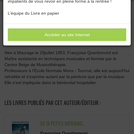
impatients de vous revoir en pleine forme à la rentrée !
L’équipe du Livre en papier
Catégories :
Toutes les catégories
Accéder au site Internet
FRANÇOISE QUERTINMONT
Née à Maurage le 29juillet 1953, Françoise Quertinmont est
Maître assistante en techniques musicales et formée par le
Centre Belge de Musicothérapie.
Professeure à l'Ecole Normale Mons - Tournai, elle est aujourd'hui
retraitée et s'exprime autant par la peinture que par la musique.
Elle s'est impliquée dans le bénévolat hospitalier.
LES LIVRES PUBLIÉS PAR CET AUTEUR/ÉDITEUR :
DE SI PETITS REFRAINS...
Françoise Quertinmont