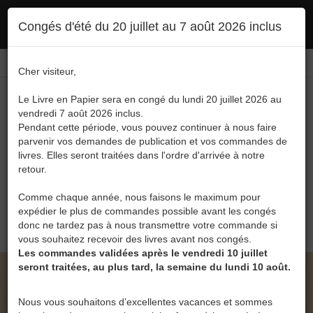
Ce site utilise des cookies. En poursuivant votre navigation, vous en autorisez
Congés d'été du 20 juillet au 7 août 2026 inclus
l'utilisation :
politique en matière de confidentialité
Accepter
Connexion
FR
/
EN
Cher visiteur,
Le Livre en Papier sera en congé du lundi 20 juillet 2026 au
vendredi 7 août 2026 inclus.
Pendant cette période, vous pouvez continuer à nous faire
parvenir vos demandes de publication et vos commandes de
livres. Elles seront traitées dans l'ordre d'arrivée à notre
Menu
retour.
Recherche
Comme chaque année, nous faisons le maximum pour
expédier le plus de commandes possible avant les congés
0
donc ne tardez pas à nous transmettre votre commande si
vous souhaitez recevoir des livres avant nos congés.
Les commandes validées après le vendredi 10 juillet
seront traitées, au plus tard, la semaine du lundi 10 août.
LE LIVRE EN PAPIER • FRANÇOISE
QUERTINMONT
Nous vous souhaitons d’excellentes vacances et sommes