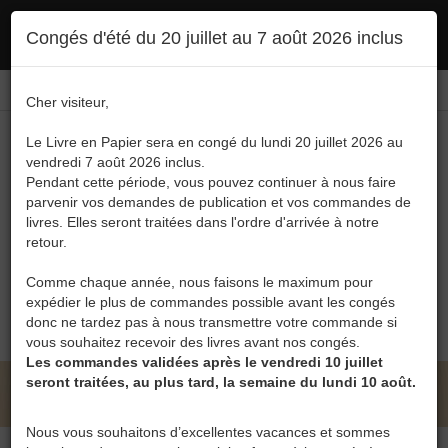
Ce site utilise des cookies. En poursuivant votre navigation, vous en autorisez
Congés d'été du 20 juillet au 7 août 2026 inclus
l'utilisation :
politique en matière de confidentialité
Accepter
Connexion
FR
/
EN
Cher visiteur,
Le Livre en Papier sera en congé du lundi 20 juillet 2026 au
vendredi 7 août 2026 inclus.
Pendant cette période, vous pouvez continuer à nous faire
parvenir vos demandes de publication et vos commandes de
livres. Elles seront traitées dans l'ordre d'arrivée à notre
Menu
retour.
Recherche
Comme chaque année, nous faisons le maximum pour
expédier le plus de commandes possible avant les congés
0
donc ne tardez pas à nous transmettre votre commande si
vous souhaitez recevoir des livres avant nos congés.
Les commandes validées après le vendredi 10 juillet
seront traitées, au plus tard, la semaine du lundi 10 août.
LE LIVRE EN PAPIER • CATHERINE PETITJEAN
Nous vous souhaitons d’excellentes vacances et sommes