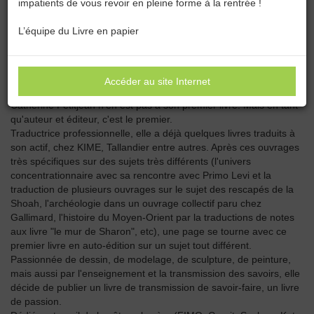
impatients de vous revoir en pleine forme à la rentrée !
Catégories :
Toutes les catégories
L’équipe du Livre en papier
CATHERINE PETITJEAN
Accéder au site Internet
Catherine Petitjean n'en est pas à son premier livre. Mais en tant
qu'auteur et éditeur, c'est le premier.
Traductrice professionnelle, elle a déjà quelques livres traduits à
son actif, chez KIME, Tallandier entre autres. Après ces ouvrages
très spécifiques sur des sujets très différents (l'univers
concentrationnaire avec sa rencontre avec Primo Levi et la
traduction de plusieurs ouvrages sur le sujet des rescapés de la
Shoah, l'archéologie dans un ouvrage collectif paru chez
Gallimard, l'histoire du Moyen-Orient par la traductions de notes
aux livre "le mur de Sharon", etc), une page se tourne avec ce
premier livre en auto-édition sur un sujet tout différent.
Passionnée de dessin, de modelage, de sculpture, de peinture,
mais aussi par l'enseignement et la transmission des savoirs, elle
décide de publier un livre de transmission de savoir-faire, un livre
de passion.