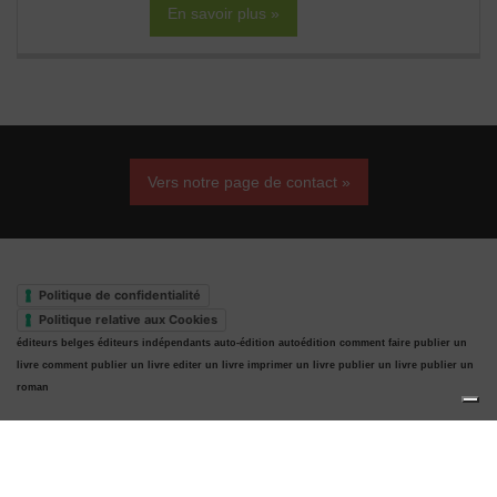
En savoir plus »
Vers notre page de contact »
Politique de confidentialité
Politique relative aux Cookies
éditeurs belges
éditeurs indépendants
auto-édition
autoédition
comment faire publier un
livre
comment publier un livre
editer un livre
imprimer un livre
publier un livre
publier un
roman