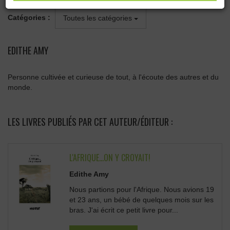
Catégories :
Toutes les catégories
EDITHE AMY
Personne cultivée et curieuse de tout, à l'écoute des autres et du
monde.
LES LIVRES PUBLIÉS PAR CET AUTEUR/ÉDITEUR :
L'AFRIQUE...ON Y CROYAIT!
Edithe Amy
Nous partions pour l'Afrique. Nous avions 19
et 23 ans, un bébé de quelques mois sur les
bras. J'ai écrit ce petit livre pour...