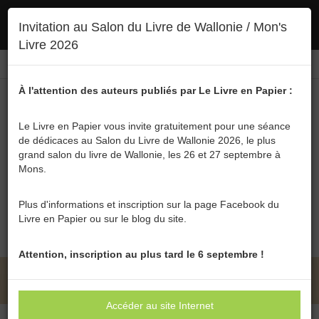
Ce site utilise des cookies. En poursuivant votre navigation, vous en autorisez
Invitation au Salon du Livre de Wallonie / Mon's
l'utilisation :
politique en matière de confidentialité
Accepter
Livre 2026
Connexion
FR
/
EN
À l'attention des auteurs publiés par Le Livre en Papier :
Le Livre en Papier vous invite gratuitement pour une séance
de dédicaces au Salon du Livre de Wallonie 2026, le plus
grand salon du livre de Wallonie, les 26 et 27 septembre à
Menu
Mons.
Recherche
Plus d'informations et inscription sur la page Facebook du
Livre en Papier ou sur le blog du site.
0
Attention, inscription au plus tard le 6 septembre !
LE LIVRE EN PAPIER • EDITHE AMY
Accéder au site Internet