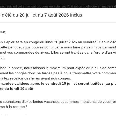
 poursuivant votre navigation, vous en autorisez l'utilisation :
politique en matière d
d'été du 20 juillet au 7 août 2026 inclus
eur,
Pub
en Papier sera en congé du lundi 20 juillet 2026 au vendredi 7 août 202
ette période, vous pouvez continuer à nous faire parvenir vos deman
on et vos commandes de livres. Elles seront traitées dans l'ordre d'arriv
ur.
vre
Acheter un livre
Services
A
aque année, nous faisons le maximum pour expédier le plus de co
 DE CASADEI PIERRE
avant les congés donc ne tardez pas à nous transmettre votre comman
aitez recevoir des livres avant nos congés.
andes validées après le vendredi 10 juillet seront traitées, au plu
ne du lundi 10 août.
HOC
s souhaitons d’excellentes vacances et sommes impatients de vous rev
re
rme à la rentrée !
ittérature générale
-
Théâtre