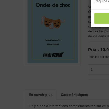
L’équipe 
Voici une pièc
Or la conteuse
goutte d’eau
sautillant et 
courants mari
de ces histoi
de vie dans l
Prix :
10.0
Tous les prix in
En savoir plus
Caractéristiques
Il n'y a pas d'informations complémentaires sur ce p