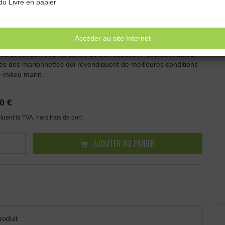
du Livre en papier
e de théâtre qui parle de l’eau à travers 3 contes traditionnels.
 a bien du mal à finir ses histoires surtout celle de la petite
, perturbée et interrompue sans cesse par un personnage
Accéder au site Internet
scintillant mais fort sympathique : le petit saumon qui remonte les
ns et fluviaux pour la survie de son espèce… Gravitent autour
res des marionnettes qui revendiquent de meilleures conditions
e milieu marin.
0 €
cluent la TVA, hors frais de port
AJOUTER AU PANIER
roduit