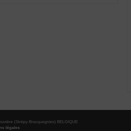
ouvière (Strépy-Bracquegnies) BELGIQUE
ns légales