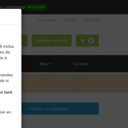
e confidentialité
Accepter
Connexion
Contact
FR
/
EN
lier un livre
Acheter un livre
0
6 inclus.
des de
ée à
 propos
Blog
Contact
mmandes
de si
s tard,
« Retour au catalogue
oir en