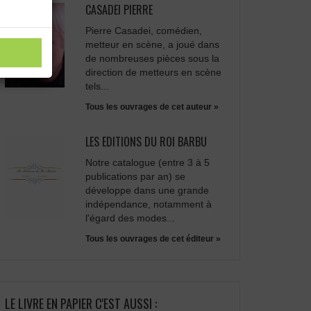
CASADEI PIERRE
Pierre Casadei, comédien,
metteur en scène, a joué dans
de nombreuses pièces sous la
direction de metteurs en scène
tels...
Tous les ouvrages de cet auteur »
LES EDITIONS DU ROI BARBU
Notre catalogue (entre 3 à 5
publications par an) se
développe dans une grande
indépendance, notamment à
l'égard des modes...
Tous les ouvrages de cet éditeur »
LE LIVRE EN PAPIER C'EST AUSSI :