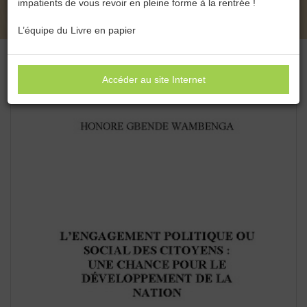
impatients de vous revoir en pleine forme à la rentrée !
NATION DE HONORÉ GBENDE WAMBENGA
L’équipe du Livre en papier
Accéder au site Internet