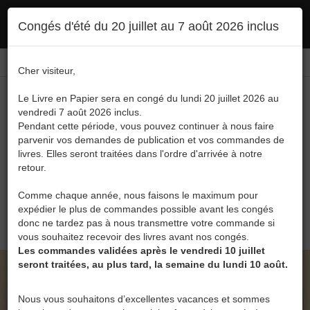
Ce site utilise des cookies. En poursuivant votre navigation, vous en autorisez
Congés d'été du 20 juillet au 7 août 2026 inclus
l'utilisation :
politique en matière de confidentialité
Accepter
Connexion
FR
/
EN
Cher visiteur,
Le Livre en Papier sera en congé du lundi 20 juillet 2026 au
vendredi 7 août 2026 inclus.
Pendant cette période, vous pouvez continuer à nous faire
parvenir vos demandes de publication et vos commandes de
livres. Elles seront traitées dans l'ordre d'arrivée à notre
Menu
retour.
Recherche
Comme chaque année, nous faisons le maximum pour
expédier le plus de commandes possible avant les congés
0
donc ne tardez pas à nous transmettre votre commande si
vous souhaitez recevoir des livres avant nos congés.
Les commandes validées après le vendredi 10 juillet
seront traitées, au plus tard, la semaine du lundi 10 août.
LE LIVRE EN PAPIER • L'ENGAGEMENT
POLITIQUE OU SOCIAL DES CITOYENS : UNE
Nous vous souhaitons d’excellentes vacances et sommes
CHANCE POUR LE DÉVELOPPEMENT DE LA