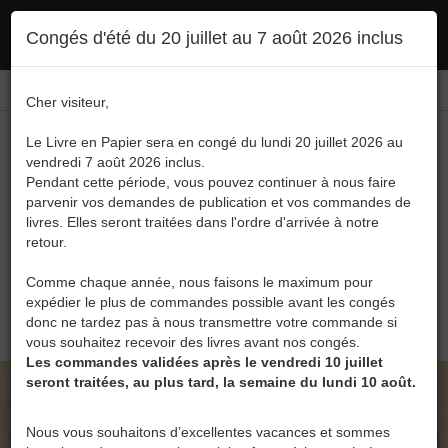
Ce site utilise des cookies. En poursuivant votre navigation, vous en autorisez
Congés d'été du 20 juillet au 7 août 2026 inclus
l'utilisation :
politique en matière de confidentialité
Accepter
Connexion
FR
/
EN
Cher visiteur,
Le Livre en Papier sera en congé du lundi 20 juillet 2026 au
vendredi 7 août 2026 inclus.
Pendant cette période, vous pouvez continuer à nous faire
parvenir vos demandes de publication et vos commandes de
livres. Elles seront traitées dans l'ordre d'arrivée à notre
Menu
retour.
Recherche
Comme chaque année, nous faisons le maximum pour
expédier le plus de commandes possible avant les congés
0
donc ne tardez pas à nous transmettre votre commande si
vous souhaitez recevoir des livres avant nos congés.
Les commandes validées après le vendredi 10 juillet
seront traitées, au plus tard, la semaine du lundi 10 août.
LE LIVRE EN PAPIER • UN MONDE D'ÉTERNITÉ
DE JEAN JOSSART
Nous vous souhaitons d’excellentes vacances et sommes