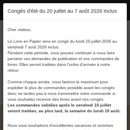
Ce site utilise des cookies. En poursuivant votre navigation, vous en autorisez
Congés d'été du 20 juillet au 7 août 2026 inclus
l'utilisation :
politique en matière de confidentialité
Accepter
Connexion
FR
/
EN
Cher visiteur,
Le Livre en Papier sera en congé du lundi 20 juillet 2026 au
vendredi 7 août 2026 inclus.
Pendant cette période, vous pouvez continuer à nous faire
parvenir vos demandes de publication et vos commandes de
livres. Elles seront traitées dans l'ordre d'arrivée à notre
Menu
retour.
Recherche
Comme chaque année, nous faisons le maximum pour
expédier le plus de commandes possible avant les congés
0
donc ne tardez pas à nous transmettre votre commande si
vous souhaitez recevoir des livres avant nos congés.
Les commandes validées après le vendredi 10 juillet
seront traitées, au plus tard, la semaine du lundi 10 août.
LE LIVRE EN PAPIER • SABLE ROUGE DE
CLÉMENT STEELS
Nous vous souhaitons d’excellentes vacances et sommes