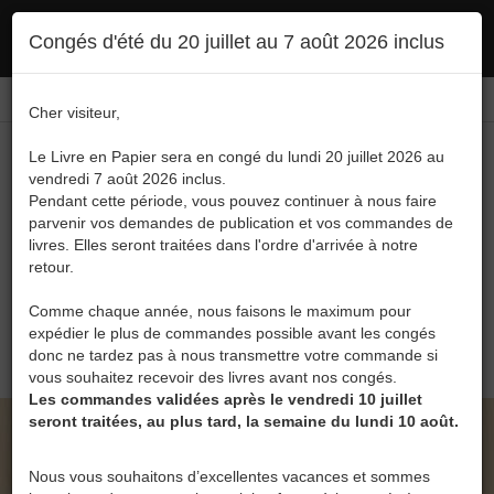
Ce site utilise des cookies. En poursuivant votre navigation, vous en autorisez
Congés d'été du 20 juillet au 7 août 2026 inclus
l'utilisation :
politique en matière de confidentialité
Accepter
Connexion
FR
/
EN
Cher visiteur,
Le Livre en Papier sera en congé du lundi 20 juillet 2026 au
vendredi 7 août 2026 inclus.
Pendant cette période, vous pouvez continuer à nous faire
parvenir vos demandes de publication et vos commandes de
livres. Elles seront traitées dans l'ordre d'arrivée à notre
Menu
retour.
Recherche
Comme chaque année, nous faisons le maximum pour
expédier le plus de commandes possible avant les congés
0
donc ne tardez pas à nous transmettre votre commande si
vous souhaitez recevoir des livres avant nos congés.
Les commandes validées après le vendredi 10 juillet
seront traitées, au plus tard, la semaine du lundi 10 août.
LE LIVRE EN PAPIER • CHANTS QUANTIQUES
DE MICHEL HANNOTIAU
Nous vous souhaitons d’excellentes vacances et sommes