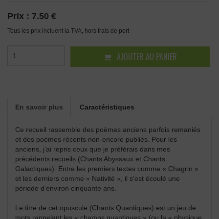
Prix :
7.50 €
Tous les prix incluent la TVA, hors frais de port
AJOUTER AU PANIER
En savoir plus
Caractéristiques
Ce recueil rassemble des poèmes anciens parfois remaniés
et des poèmes récents non-encore publiés. Pour les
anciens, j’ai repris ceux que je préférais dans mes
précédents recueils (Chants Abyssaux et Chants
Galactiques). Entre les premiers textes comme « Chagrin »
et les derniers comme « Nativité », il s’est écoulé une
période d’environ cinquante ans.
Le titre de cet opuscule (Chants Quantiques) est un jeu de
mots rappelant les « champs quantiques » (ou la « physique