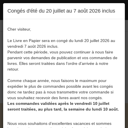
Ce site utilise des cookies. En poursuivant votre navigation, vous en autorisez
Congés d'été du 20 juillet au 7 août 2026 inclus
l'utilisation :
politique en matière de confidentialité
Accepter
Connexion
FR
/
EN
Cher visiteur,
Le Livre en Papier sera en congé du lundi 20 juillet 2026 au
vendredi 7 août 2026 inclus.
Pendant cette période, vous pouvez continuer à nous faire
parvenir vos demandes de publication et vos commandes de
livres. Elles seront traitées dans l'ordre d'arrivée à notre
Menu
retour.
Recherche
Comme chaque année, nous faisons le maximum pour
expédier le plus de commandes possible avant les congés
0
donc ne tardez pas à nous transmettre votre commande si
vous souhaitez recevoir des livres avant nos congés.
Les commandes validées après le vendredi 10 juillet
seront traitées, au plus tard, la semaine du lundi 10 août.
LE LIVRE EN PAPIER • LA FRACTURE
CITOYENNE DE CLAUDE SYBERS
Nous vous souhaitons d’excellentes vacances et sommes