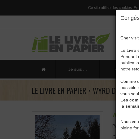
Ce site utilise des cookies. En
Congés 
Cher visit
Le Livre 
Pendant c
publicati
notre reto
Je suis ...
Publier un li
Comme ch
LE LIVRE EN PAPIER • WYRD DE PASC
possible 
vous souh
Les comm
la semai
WYRD
Nous vou
Pascal Joan
pleine fo
Catégorie :
B