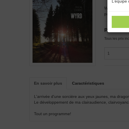
L’équipe 
Wyrd est le 3
partie de ce
Prix :
13.0
Tous les prix in
En savoir plus
Caractéristiques
L'arrivée d'une sorcière aux yeux jaunes, ma dragon
Le développement de ma clairaudience, clairvoyance 
Tout un programme!