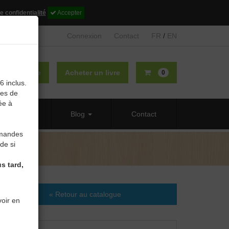
e confidentialité
Accepter
Connexion
Contact
FR
/
EN
lier un livre
Acheter un livre
0
6 inclus.
des de
ée à
 propos
Blog
Contact
mmandes
de si
s tard,
« Retour au catalogue
oir en