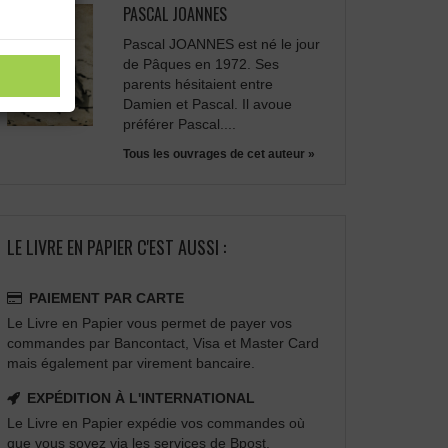
PASCAL JOANNES
Pascal JOANNES est né le jour
de Pâques en 1972. Ses
parents hésitaient entre
Damien et Pascal. Il avoue
préférer Pascal....
Tous les ouvrages de cet auteur »
LE LIVRE EN PAPIER C'EST AUSSI :
PAIEMENT PAR CARTE
Le Livre en Papier vous permet de payer vos
commandes par Bancontact, Visa et Master Card
mais également par virement bancaire.
EXPÉDITION À L'INTERNATIONAL
Le Livre en Papier expédie vos commandes où
que vous soyez via les services de Bpost.