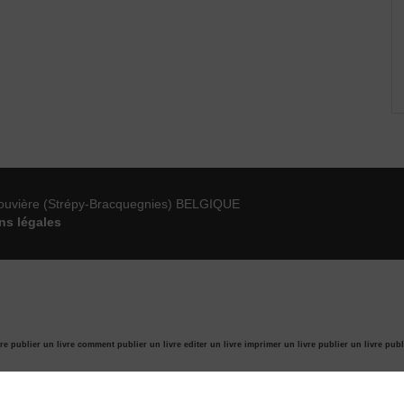
ouvière (Strépy-Bracquegnies) BELGIQUE
ns légales
re publier un livre
comment publier un livre
editer un livre
imprimer un livre
publier un livre
publ