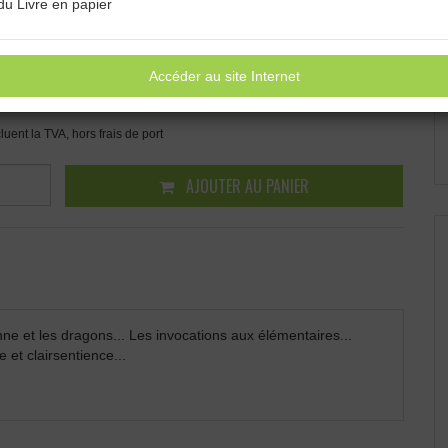
du Livre en papier
e tome de mon parcours dans le parcours énergétique... La 3e
 cheminement.
Accéder au site Internet
0 €
cluent la TVA, hors frais de port
AJOUTER AU PANIER
ne et les dragons... Les invocations aux élémentaires...
et clairsentience...