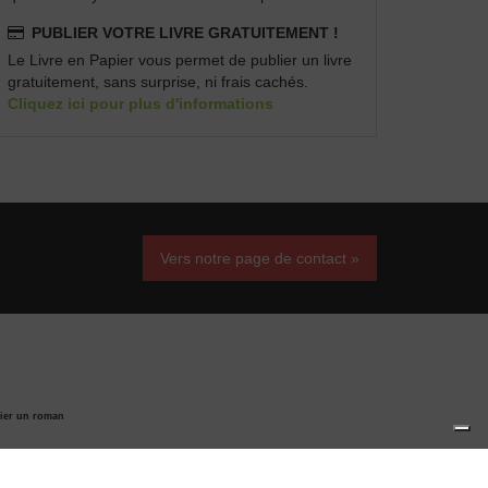
PUBLIER VOTRE LIVRE GRATUITEMENT !
Le Livre en Papier vous permet de publier un livre
gratuitement, sans surprise, ni frais cachés.
Cliquez ici pour plus d'informations
Vers notre page de contact »
ier un roman