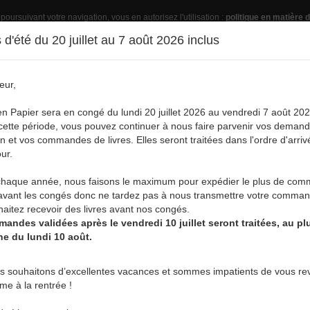
 poursuivant votre navigation, vous en autorisez l'utilisation :
politique en matière d
d'été du 20 juillet au 7 août 2026 inclus
eur,
Pub
en Papier sera en congé du lundi 20 juillet 2026 au vendredi 7 août 202
ette période, vous pouvez continuer à nous faire parvenir vos deman
on et vos commandes de livres. Elles seront traitées dans l'ordre d'arriv
ur.
vre
Acheter un livre
Services
A
aque année, nous faisons le maximum pour expédier le plus de co
AL JOANNES
avant les congés donc ne tardez pas à nous transmettre votre comman
aitez recevoir des livres avant nos congés.
andes validées après le vendredi 10 juillet seront traitées, au plu
ne du lundi 10 août.
s souhaitons d’excellentes vacances et sommes impatients de vous rev
nes
rme à la rentrée !
iographies, Mémoires
-
Autobiographies