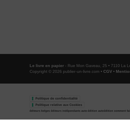
Le livre en papier
- Rue Mon Gaveau, 25 • 7110 La L
Copyright © 2026 publier-un-livre.com •
CGV
•
Mentio
Politique de confidentialité
Politique relative aux Cookies
éditeurs belges
éditeurs indépendants
auto-édition
autoédition
comment fai