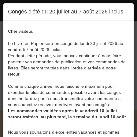
Ce site utilise des cookies. En poursuivant votre navigation, vous en autorisez
Congés d'été du 20 juillet au 7 août 2026 inclus
l'utilisation :
politique en matière de confidentialité
Accepter
Connexion
FR
/
EN
Cher visiteur,
Le Livre en Papier sera en congé du lundi 20 juillet 2026 au
vendredi 7 août 2026 inclus.
Pendant cette période, vous pouvez continuer à nous faire
parvenir vos demandes de publication et vos commandes de
livres. Elles seront traitées dans l'ordre d'arrivée à notre
Menu
retour.
Recherche
Comme chaque année, nous faisons le maximum pour
expédier le plus de commandes possible avant les congés
0
donc ne tardez pas à nous transmettre votre commande si
vous souhaitez recevoir des livres avant nos congés.
Les commandes validées après le vendredi 10 juillet
seront traitées, au plus tard, la semaine du lundi 10 août.
LE LIVRE EN PAPIER • PAUVRE FILLE ! DE JULIE
LOMBE
Nous vous souhaitons d’excellentes vacances et sommes