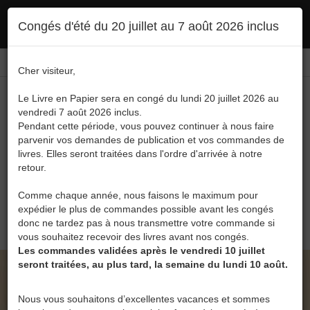
Ce site utilise des cookies. En poursuivant votre navigation, vous en autorisez
Congés d'été du 20 juillet au 7 août 2026 inclus
l'utilisation :
politique en matière de confidentialité
Accepter
Connexion
FR
/
EN
Cher visiteur,
Le Livre en Papier sera en congé du lundi 20 juillet 2026 au
vendredi 7 août 2026 inclus.
Pendant cette période, vous pouvez continuer à nous faire
parvenir vos demandes de publication et vos commandes de
livres. Elles seront traitées dans l'ordre d'arrivée à notre
Menu
retour.
Recherche
Comme chaque année, nous faisons le maximum pour
expédier le plus de commandes possible avant les congés
0
donc ne tardez pas à nous transmettre votre commande si
vous souhaitez recevoir des livres avant nos congés.
Les commandes validées après le vendredi 10 juillet
seront traitées, au plus tard, la semaine du lundi 10 août.
LE LIVRE EN PAPIER • UN JOUR SE LÈVE, UN
JOUR SE RÊVE TOME 2: BOLIVIE BRÉSIL DE
Nous vous souhaitons d’excellentes vacances et sommes
CHRISTIAN COEN