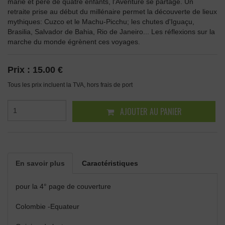
marié et père de quatre enfants, l'Aventure se partage. Un
retraite prise au début du millénaire permet la découverte de lieux
mythiques: Cuzco et le Machu-Picchu; les chutes d'Iguaçu,
Brasilia, Salvador de Bahia, Rio de Janeiro... Les réflexions sur la
marche du monde égrènent ces voyages.
Prix :
15.00 €
Tous les prix incluent la TVA, hors frais de port
AJOUTER AU PANIER
En savoir plus
Caractéristiques
pour la 4° page de couverture
Colombie -Equateur