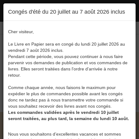
Ce site utilise des cookies. En poursuivant votre navigation, vous en autorisez
Congés d'été du 20 juillet au 7 août 2026 inclus
l'utilisation :
politique en matière de confidentialité
Accepter
Connexion
FR
/
EN
Cher visiteur,
Le Livre en Papier sera en congé du lundi 20 juillet 2026 au
vendredi 7 août 2026 inclus.
Pendant cette période, vous pouvez continuer à nous faire
parvenir vos demandes de publication et vos commandes de
livres. Elles seront traitées dans l'ordre d'arrivée à notre
Menu
retour.
Recherche
Comme chaque année, nous faisons le maximum pour
expédier le plus de commandes possible avant les congés
0
donc ne tardez pas à nous transmettre votre commande si
vous souhaitez recevoir des livres avant nos congés.
Les commandes validées après le vendredi 10 juillet
seront traitées, au plus tard, la semaine du lundi 10 août.
LE LIVRE EN PAPIER • ÉLUCUBRATIONS DE
GÉBU
Nous vous souhaitons d’excellentes vacances et sommes