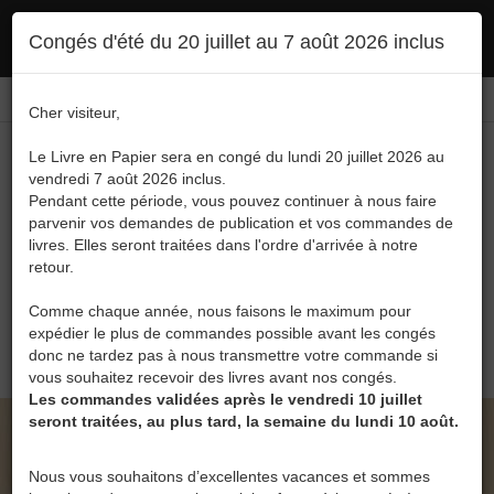
Ce site utilise des cookies. En poursuivant votre navigation, vous en autorisez
Congés d'été du 20 juillet au 7 août 2026 inclus
l'utilisation :
politique en matière de confidentialité
Accepter
Connexion
FR
/
EN
Cher visiteur,
Le Livre en Papier sera en congé du lundi 20 juillet 2026 au
vendredi 7 août 2026 inclus.
Pendant cette période, vous pouvez continuer à nous faire
parvenir vos demandes de publication et vos commandes de
livres. Elles seront traitées dans l'ordre d'arrivée à notre
Menu
retour.
Recherche
Comme chaque année, nous faisons le maximum pour
expédier le plus de commandes possible avant les congés
0
donc ne tardez pas à nous transmettre votre commande si
vous souhaitez recevoir des livres avant nos congés.
Les commandes validées après le vendredi 10 juillet
seront traitées, au plus tard, la semaine du lundi 10 août.
LE LIVRE EN PAPIER • FRANS WITTEMANS ET
LES COMPAGNONS DE LA HIÉROPHANIE DE
Nous vous souhaitons d’excellentes vacances et sommes
BELGIQUE DE CHRISTIAN VANDEKERKHOVE