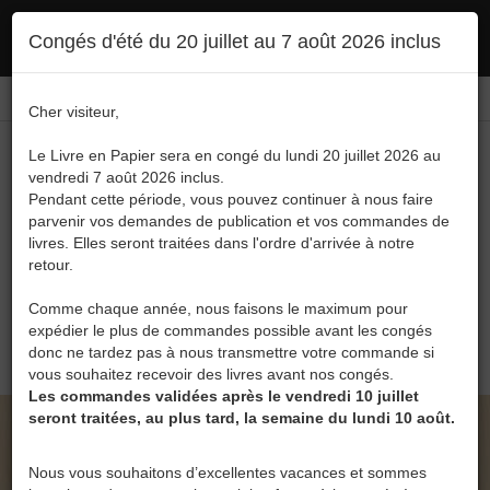
Ce site utilise des cookies. En poursuivant votre navigation, vous en autorisez
Congés d'été du 20 juillet au 7 août 2026 inclus
l'utilisation :
politique en matière de confidentialité
Accepter
Connexion
FR
/
EN
Cher visiteur,
Le Livre en Papier sera en congé du lundi 20 juillet 2026 au
vendredi 7 août 2026 inclus.
Pendant cette période, vous pouvez continuer à nous faire
parvenir vos demandes de publication et vos commandes de
livres. Elles seront traitées dans l'ordre d'arrivée à notre
Menu
retour.
Recherche
Comme chaque année, nous faisons le maximum pour
expédier le plus de commandes possible avant les congés
0
donc ne tardez pas à nous transmettre votre commande si
vous souhaitez recevoir des livres avant nos congés.
Les commandes validées après le vendredi 10 juillet
seront traitées, au plus tard, la semaine du lundi 10 août.
LE LIVRE EN PAPIER • NEW GENERATION -
100/100 BIO DE FRÉDÉRIC STUDZINSKI
Nous vous souhaitons d’excellentes vacances et sommes