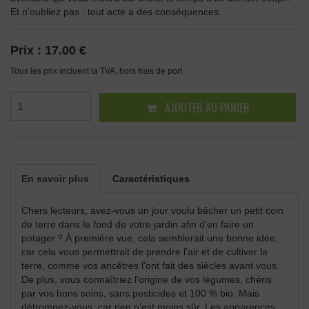
Et n'oubliez pas : tout acte a des conséquences.
Prix :
17.00 €
Tous les prix incluent la TVA, hors frais de port
AJOUTER AU PANIER
En savoir plus
Caractéristiques
Chers lecteurs, avez-vous un jour voulu bêcher un petit coin
de terre dans le fond de votre jardin afin d’en faire un
potager ? À première vue, cela semblerait une bonne idée,
car cela vous permettrait de prendre l’air et de cultiver la
terre, comme vos ancêtres l’ont fait des siècles avant vous.
De plus, vous connaîtriez l’origine de vos légumes, chéris
par vos bons soins, sans pesticides et 100 % bio. Mais
détrompez-vous, car rien n’est moins sûr. Les apparences