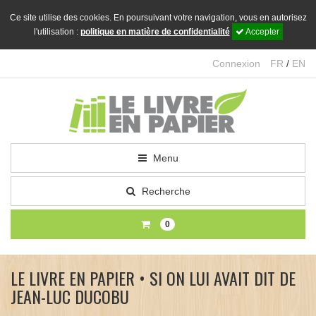
Ce site utilise des cookies. En poursuivant votre navigation, vous en autorisez
l'utilisation :
politique en matière de confidentialité
Accepter
Connexion
FR
/
EN
Menu
Recherche
0
LE LIVRE EN PAPIER • SI ON LUI AVAIT DIT DE
JEAN-LUC DUCOBU